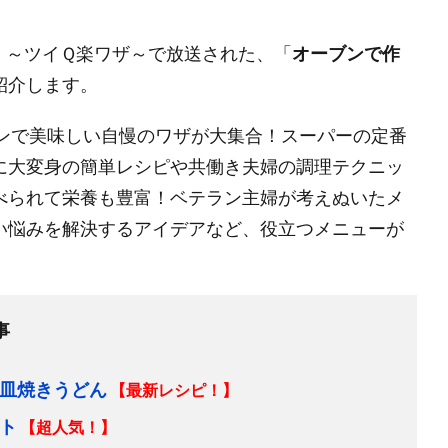
』～ツイＱ楽ワザ～で放送された、「
オーブンで作
紹介します。
チンで美味しい自慢のワザが大集合！スーパーの定番
に大変身の簡単レシピや共働き夫婦の調理テクニッ
べられて栄養も豊富！ベテラン主婦が考えぬいたメ
い悩みを解決するアイデアなど、役立つメニューが
事
皿焼きうどん
【最新レシピ！】
ト
【超人気！】