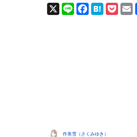
X
L
F
H
P
E
i
a
a
o
m
n
c
t
c
a
e
e
e
k
i
b
n
e
l
o
a
t
o
k
作美雪（さくみゆき）