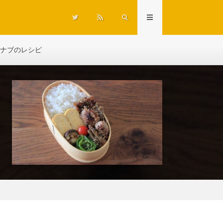
ナブのレシピ
）