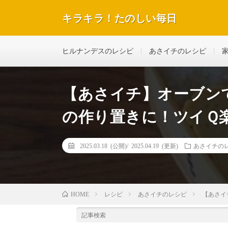
キラキラ！たのしい毎日
テレビで紹介された話題のレシピや美容＆ダイエットな
ヒルナンデスのレシピ
あさイチのレシピ
【あさイチ】オーブン
の作り置きに！ツイＱ楽
2025.03.18 (公開)/
2025.04.19 (更新)
あさイチの
レシピ
あさイチのレシピ
【あさイ
HOME