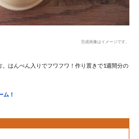
完成画像はイメージです。
方。はんぺん入りでフワフワ！作り置きで1週間分の
ーム！