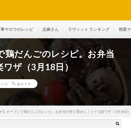
ど、生活に役立つ情報を綴っていきます
家事ヤロウのレシピ
志麻さん
ラヴィット ランキング
相葉マ
で鶏だんごのレシピ。お弁当
ワザ（3月18日）
レシピ
あさイチ
チ】オーブンで鶏だんごのレシピ。お弁当の作り置きに！ツイＱ楽ワザ（3月18日