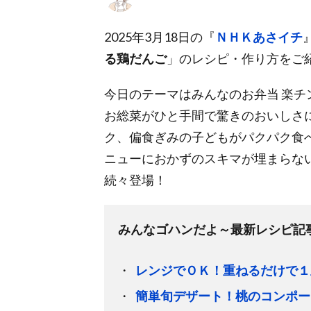
2025年3月18日の『
ＮＨＫあさイチ
る鶏だんご
」のレシピ・作り方をご
今日のテーマはみんなのお弁当 楽
お総菜がひと手間で驚きのおいしさ
ク、偏食ぎみの子どもがパクパク食
ニューにおかずのスキマが埋まらな
続々登場！
みんなゴハンだよ～最新レシピ記
レンジでＯＫ！重ねるだけで１
簡単旬デザート！桃のコンポー