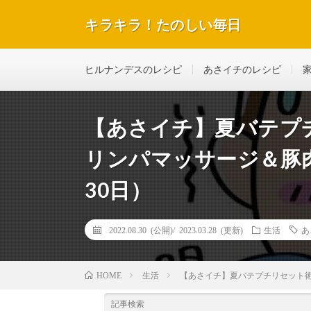
キラキラ！たのしい毎日
テレビで紹介された話題のレシピや美容＆ダイエットな
ヒルナンデスのレシピ
あさイチのレシピ
【あさイチ】夏バテプ
リンパマッサージ＆豚
30日）
2022.08.30 (公開)/
2023.03.28 (更新)
生活
あ
生活
【あさイチ】夏バテプチリセット術
HOME