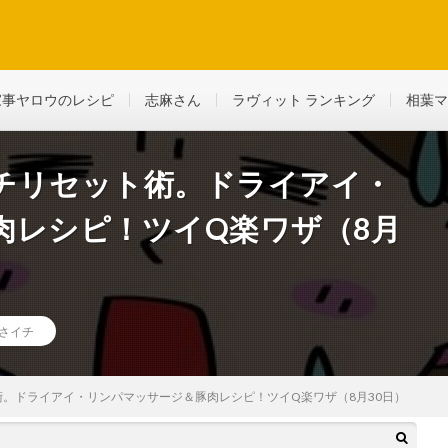
ど、生活に役立つ情報を綴っていきます
家事ヤロウのレシピ
志麻さん
ラヴィット ランキング
相葉マ
チリセット術。ドライアイ・
肉レシピ！ツイQ楽ワザ（8月
さイチ
。ドライアイ・リンパマッサージ＆豚肉レシピ！ツイQ楽ワザ（8月30日）