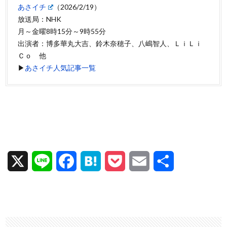
あさイチ
（2026/2/19）
放送局：NHK
月～金曜8時15分～9時55分
出演者：博多華丸大吉、鈴木奈穂子、八嶋智人、ＬｉＬｉ
Ｃｏ 他
▶
あさイチ人気記事一覧
X
L
F
H
P
E
共
i
a
a
o
m
有
n
c
t
c
a
e
e
e
k
i