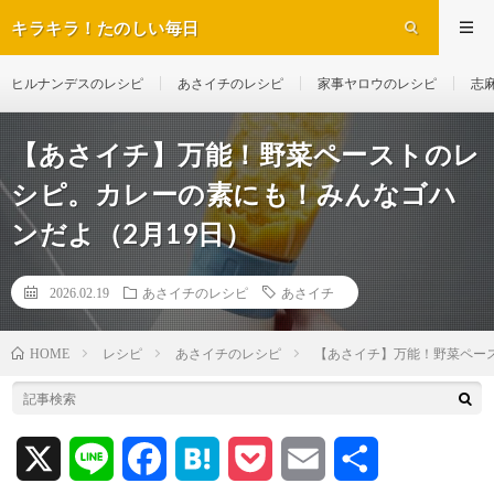
キラキラ！たのしい毎日
ヒルナンデスのレシピ
あさイチのレシピ
家事ヤロウのレシピ
志
【あさイチ】万能！野菜ペーストのレ
シピ。カレーの素にも！みんなゴハ
ンだよ（2月19日）
2026.02.19
あさイチのレシピ
あさイチ
レシピ
あさイチのレシピ
【あさイチ】万能！野菜ペー
HOME
X
L
F
H
P
E
共