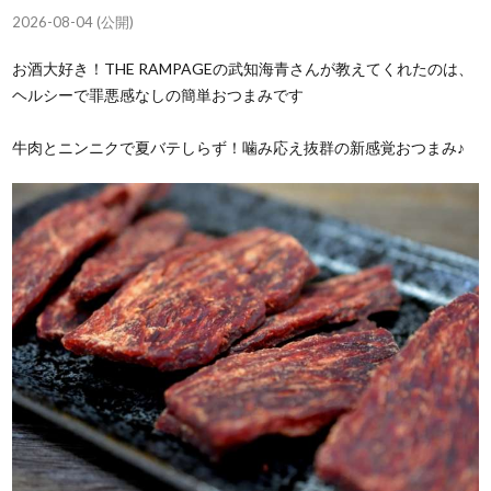
2026-08-04 (公開)
お酒大好き！THE RAMPAGEの武知海青さんが教えてくれたのは、
ヘルシーで罪悪感なしの簡単おつまみです
牛肉とニンニクで夏バテしらず！噛み応え抜群の新感覚おつまみ♪