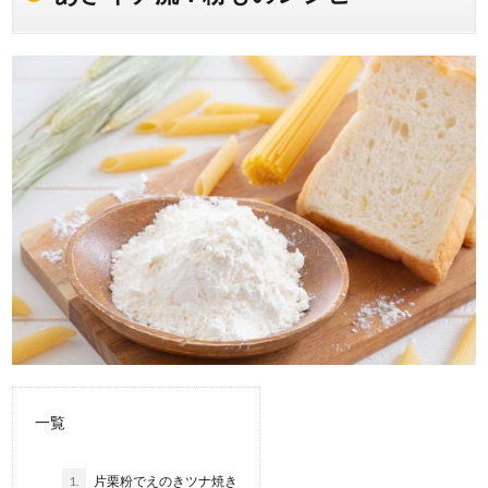
一覧
1.
片栗粉でえのきツナ焼き