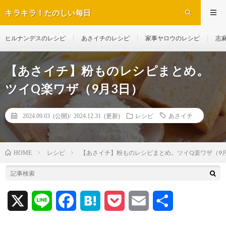
キラキラ！たのしい毎日
ヒルナンデスのレシピ
あさイチのレシピ
家事ヤロウのレシピ
志
【あさイチ】粉ものレシピまとめ。
ツイQ楽ワザ（9月3日）
2024.09.03 (公開)/
2024.12.31 (更新)
レシピ
あさイチ
レシピ
【あさイチ】粉ものレシピまとめ。ツイQ楽ワザ（9
HOME
X
L
F
H
P
E
共
i
a
a
o
m
有