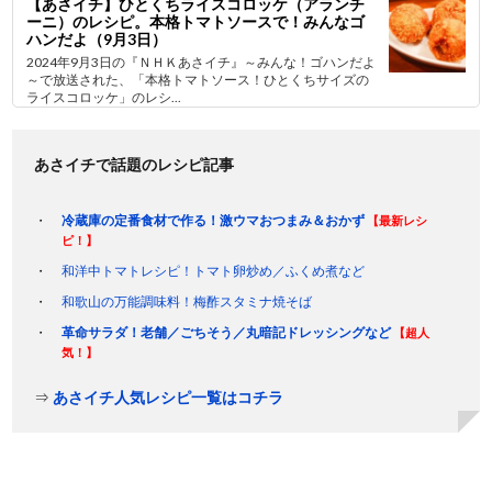
【あさイチ】ひとくちライスコロッケ（アランチ
ーニ）のレシピ。本格トマトソースで！みんなゴ
ハンだよ（9月3日）
2024年9月3日の『ＮＨＫあさイチ』～みんな！ゴハンだよ
～で放送された、「本格トマトソース！ひとくちサイズの
ライスコロッケ」のレシ...
あさイチで話題のレシピ記事
冷蔵庫の定番食材で作る！激ウマおつまみ＆おかず
【最新レシ
ピ！】
和洋中トマトレシピ！トマト卵炒め／ふくめ煮など
和歌山の万能調味料！梅酢スタミナ焼そば
革命サラダ！老舗／ごちそう／丸暗記ドレッシングなど
【超人
気！】
⇒
あさイチ人気レシピ一覧はコチラ