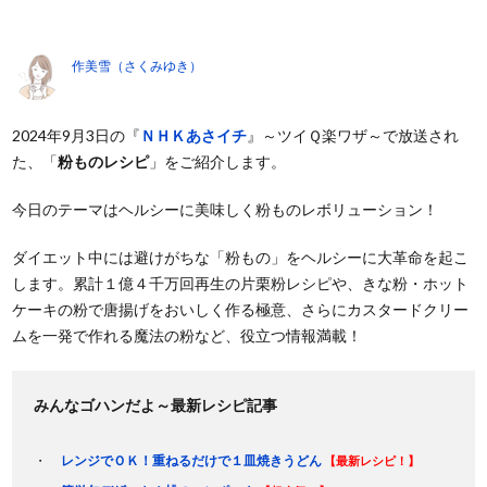
作美雪（さくみゆき）
2024年9月3日の『
ＮＨＫあさイチ
』～ツイＱ楽ワザ～で放送され
た、「
粉ものレシピ
」をご紹介します。
今日のテーマはヘルシーに美味しく粉ものレボリューション！
ダイエット中には避けがちな「粉もの」をヘルシーに大革命を起こ
します。累計１億４千万回再生の片栗粉レシピや、きな粉・ホット
ケーキの粉で唐揚げをおいしく作る極意、さらにカスタードクリー
ムを一発で作れる魔法の粉など、役立つ情報満載！
みんなゴハンだよ～最新レシピ記事
レンジでＯＫ！重ねるだけで１皿焼きうどん
【最新レシピ！】