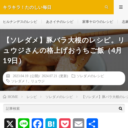
キラキラ！たのしい毎日
ヒルナンデスのレシピ
あさイチのレシピ
家事ヤロウのレシピ
志
【ソレダメ】豚バラ大根のレシピ。リ
ュウジさんの格上げおうちご飯（4月
19日）
2023.04.19 (公開)/
2024.07.21 (更新)
ソレダメのレシピ
ソレダメ！
,
リュウジ
レシピ
ソレダメのレシピ
【ソレダメ】豚バラ大根のレシ
HOME
X
L
F
H
P
E
共