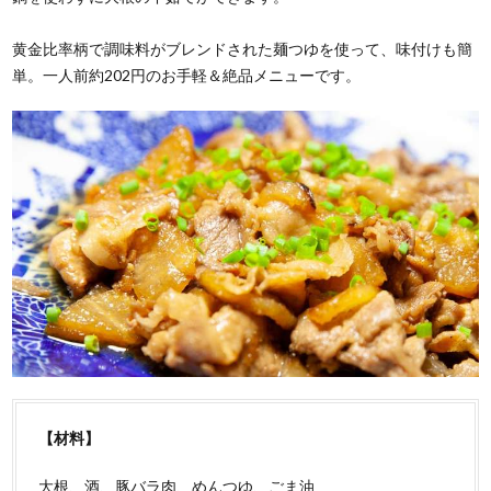
黄金比率柄で調味料がブレンドされた麺つゆを使って、味付けも簡
単。一人前約202円のお手軽＆絶品メニューです。
【材料】
大根、酒、豚バラ肉、めんつゆ、ごま油