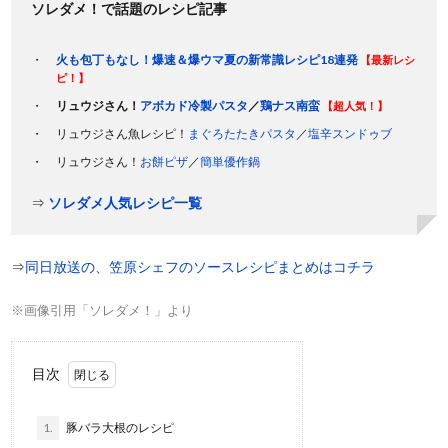
ソレダメ！で話題のレシピ記事
火も包丁もなし！爆速＆爆ウマ夏の新常識レシピ18連発
【最新レシ
ピ！】
リュウジさん！
アボカド冷製パスタ
／
鶏ナス南蛮
【超人気！】
リュウジさん魚レシピ！
まぐろたたきパスタ
／
塩辛スンドゥブ
リュウジさん！
お餅ピザ
／
簡単優作鍋
⇒
ソレダメ人気レシピ一覧
⇒
同日放送の、笠原シェフのソースレシピまとめはコチラ
※画像引用「ソレダメ！」より
目次
1.
豚バラ大根のレシピ