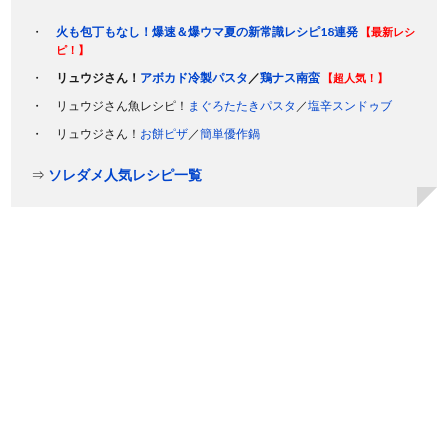
火も包丁もなし！爆速＆爆ウマ夏の新常識レシピ18連発
【最新レシ
ピ！】
リュウジさん！
アボカド冷製パスタ
／
鶏ナス南蛮
【超人気！】
リュウジさん魚レシピ！
まぐろたたきパスタ
／
塩辛スンドゥブ
リュウジさん！
お餅ピザ
／
簡単優作鍋
⇒
ソレダメ人気レシピ一覧