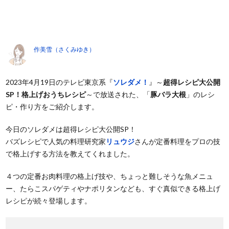
作美雪（さくみゆき）
2023年4月19日のテレビ東京系『
ソレダメ！
』～
超得レシピ大公開
SP！格上げおうちレシピ
～で放送された、「
豚バラ大根
」のレシ
ピ・作り方をご紹介します。
今日のソレダメは超得レシピ大公開SP！
バズレシピで人気の料理研究家
リュウジ
さんが定番料理をプロの技
で格上げする方法を教えてくれました。
４つの定番お肉料理の格上げ技や、ちょっと難しそうな魚メニュ
ー、たらこスパゲティやナポリタンなども、すぐ真似できる格上げ
レシピが続々登場します。