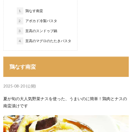
1.
鶏なす南蛮
2.
アボカド冷製パスタ
3.
至高のスンドゥブ鍋
4.
至高のマグロのたたきパスタ
鶏なす南蛮
2025-08-20 (公開)
夏が旬の大人気野菜ナスを使った、うまいのに簡単！鶏肉とナスの
南蛮漬けです