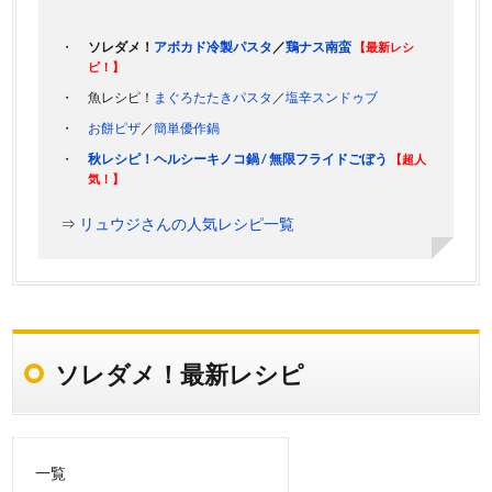
ソレダメ！
アボカド冷製パスタ
／
鶏ナス南蛮
【最新レシ
ピ！】
魚レシピ！
まぐろたたきパスタ
／
塩辛スンドゥブ
お餅ピザ
／
簡単優作鍋
秋レシピ！ヘルシーキノコ鍋 / 無限フライドごぼう
【超人
気！】
⇒
リュウジさんの人気レシピ一覧
ソレダメ！最新レシピ
一覧