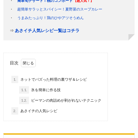
簡単旬デザート！桃のコンポート
【超人気！】
超簡単サラッとスパイシー！夏野菜のスープカレー
うまみたっぷり！鶏のひやアツそうめん
⇒
あさイチ人気レシピ一覧はコチラ
目次
1.
ネットでバズった料理の裏ワザ＆レシピ
1.1.
氷を簡単に作る技
1.2.
ピーマンの肉詰めが剥がれないテクニック
2.
あさイチの人気レシピ