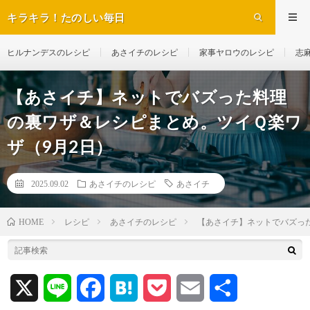
キラキラ！たのしい毎日
ヒルナンデスのレシピ
あさイチのレシピ
家事ヤロウのレシピ
志
【あさイチ】ネットでバズった料理
の裏ワザ＆レシピまとめ。ツイＱ楽ワ
ザ（9月2日）
2025.09.02
あさイチのレシピ
あさイチ
レシピ
あさイチのレシピ
【あさイチ】ネットでバズっ
HOME
X
L
F
H
P
E
共