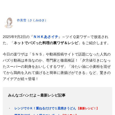
作美雪（さくみゆき）
2025年9月2日の『
ＮＨＫあさイチ
』～ツイＱ楽ワザ～で放送され
た、「
ネットでバズった料理の裏ワザ＆レシピ
」をご紹介します。
今日の楽ワザは「ＳＮＳ」や動画投稿サイトで話題になった人気の
バズり動画は本当なのか、専門家と徹底検証！「夕方値引きになっ
たスーパーの刺身をおいしくするワザ」「冷たい油に小麦粉を混ぜ
てから鶏肉を入れて揚げると簡単に唐揚げができる」など、驚きの
アイデアが続々登場！
みんなゴハンだよ～最新レシピ記事
レンジでＯＫ！重ねるだけで１皿焼きうどん
【最新レシピ！】