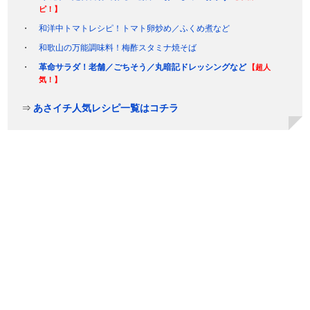
ピ！】
和洋中トマトレシピ！トマト卵炒め／ふくめ煮など
和歌山の万能調味料！梅酢スタミナ焼そば
革命サラダ！老舗／ごちそう／丸暗記ドレッシングなど
【超人
気！】
⇒
あさイチ人気レシピ一覧はコチラ