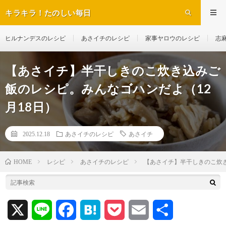
キラキラ！たのしい毎日
ヒルナンデスのレシピ
あさイチのレシピ
家事ヤロウのレシピ
志
【あさイチ】半干しきのこ炊き込みご
飯のレシピ。みんなゴハンだよ（12
月18日）
2025.12.18
あさイチのレシピ
あさイチ
レシピ
あさイチのレシピ
【あさイチ】半干しきのこ炊き
HOME
X
L
F
H
P
E
共