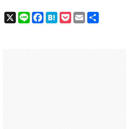
X
L
F
H
P
E
共
i
a
a
o
m
有
n
c
t
c
a
e
e
e
k
i
b
n
e
l
o
a
t
o
k