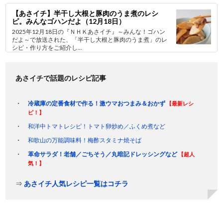
【あさイチ】半干し大根と豚肉のうま煮のレシ
ピ。みんなゴハンだよ（12月18日）
2025年12月18日の『ＮＨＫあさイチ』～みんな！ゴハン
だよ～で放送された、「半干し大根と豚肉のうま煮」のレ
シピ・作り方をご紹介し...
あさイチで話題のレシピ記事
冷蔵庫の定番食材で作る！激ウマおつまみ＆おかず
【最新レシ
ピ！】
和洋中トマトレシピ！トマト卵炒め／ふくめ煮など
和歌山の万能調味料！梅酢スタミナ焼そば
革命サラダ！老舗／ごちそう／丸暗記ドレッシングなど
【超人
気！】
⇒
あさイチ人気レシピ一覧はコチラ