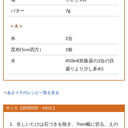
バター
7g
＜Ａ＞
米
2合
昆布(5cm四方）
1枚
水
450ml(炊飯器の2合の目
盛りより少し多め)
⇒
あさイチのレシピ一覧を見る
作り方【調理時間：400分】
生しいたけは石づきを除き、7mm幅に切る。えの