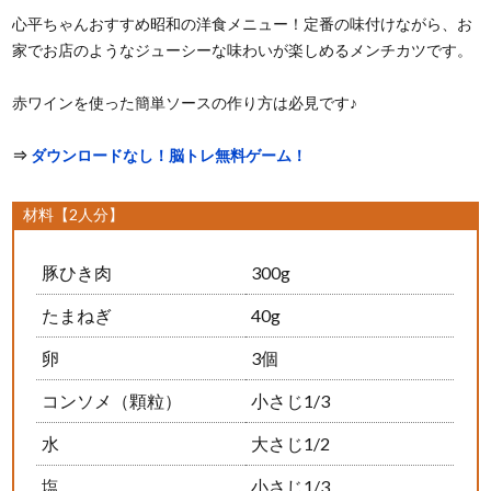
心平ちゃんおすすめ昭和の洋食メニュー！定番の味付けながら、お
家でお店のようなジューシーな味わいが楽しめるメンチカツです。
赤ワインを使った簡単ソースの作り方は必見です♪
⇒
ダウンロードなし！脳トレ無料ゲーム！
材料【2人分】
豚ひき肉
300g
たまねぎ
40g
卵
3個
コンソメ（顆粒）
小さじ1/3
水
大さじ1/2
塩
小さじ1/3