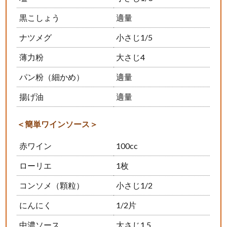
黒こしょう
適量
ナツメグ
小さじ1/5
薄力粉
大さじ4
パン粉（細かめ）
適量
揚げ油
適量
＜簡単ワインソース＞
赤ワイン
100cc
ローリエ
1枚
コンソメ（顆粒）
小さじ1/2
にんにく
1/2片
中濃ソース
大さじ1.5