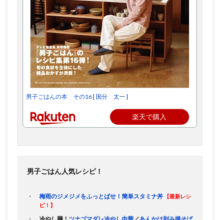
男子ごはんの本 その16 [ 国分 太一 ]
楽天で購入
男子ごはん人気レシピ！
梅雨のジメジメをふっとばせ！簡単スタミナ丼
【最新レシ
ピ！】
冷やし麺！
ツナゴマダレ冷やし中華
／
あんかけ刻み揚そば