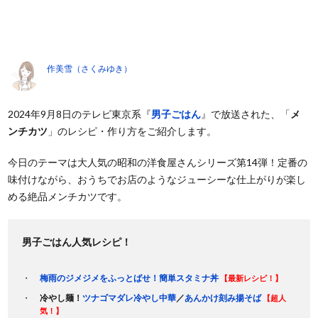
作美雪（さくみゆき）
2024年9月8日のテレビ東京系『
男子ごはん
』で放送された、「
メ
ンチカツ
」のレシピ・作り方をご紹介します。
今日のテーマは大人気の昭和の洋食屋さんシリーズ第14弾！定番の
味付けながら、おうちでお店のようなジューシーな仕上がりが楽し
める絶品メンチカツです。
男子ごはん人気レシピ！
梅雨のジメジメをふっとばせ！簡単スタミナ丼
【最新レシピ！】
冷やし麺！
ツナゴマダレ冷やし中華
／
あんかけ刻み揚そば
【超人
気！】