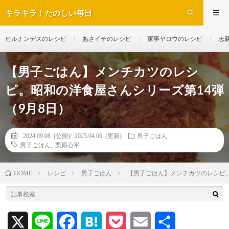
キラキラ！たのしい毎日
ヒルナンデスのレシピ
あさイチのレシピ
家事ヤロウのレシピ
志
【男子ごはん】メンチカツのレシ
ピ。昭和の洋食屋さんシリーズ第14弾
（9月8日）
2024.09.08 (公開)/
2025.04.06 (更新)
男子ごはん
男子ごはん
,
栗原心平
レシピ
男子ごはん
【男子ごはん】メンチカツのレシピ。
HOME
X
L
F
H
P
E
共