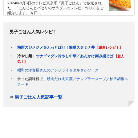
2024年9月8日のテレビ東京系『男子ごはん』で放送され
た、「にんじんとパセリのサラダ」のレシピ・作り方をご
紹介します。 今日...
男子ごはん人気レシピ！
梅雨のジメジメをふっとばせ！簡単スタミナ丼
【最新レシピ！】
冷やし麺！
ツナゴマダレ冷やし中華
／
あんかけ刻み揚そば
【超人
気！】
昭和の洋食屋さんのアジフライ＆タルタルソース
余った調味料で！
焼肉だれ肉豆腐
／
ナンプラースープ
／
柚子胡椒ス
テーキ
⇒
男子ごはん人気記事一覧