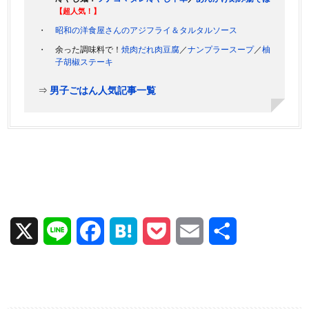
【超人気！】
昭和の洋食屋さんのアジフライ＆タルタルソース
余った調味料で！
焼肉だれ肉豆腐
／
ナンプラースープ
／
柚
子胡椒ステーキ
⇒
男子ごはん人気記事一覧
X
L
F
H
P
E
共
i
a
a
o
m
有
n
c
t
c
a