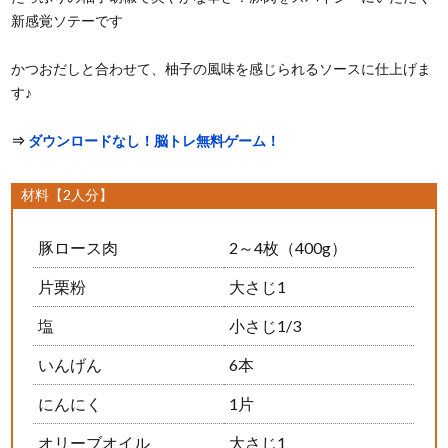
新感覚ソテーです
かつおだしと合わせて、柚子の風味を感じられるソースに仕上げま
す♪
⇒
ダウンロードなし！脳トレ無料ゲーム！
材料【2人分】
豚ロース肉
2～4枚（400g）
片栗粉
大さじ1
塩
小さじ1/3
いんげん
6本
にんにく
1片
オリーブオイル
大さじ1