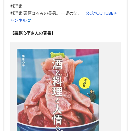
料理家
料理家 栗原はるみの長男。 一児の父。
公式YOUTUBEチ
ャンネル
【栗原心平さんの著書】