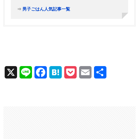
⇒
男子ごはん人気記事一覧
X
L
F
H
P
E
共
i
a
a
o
m
有
n
c
t
c
a
e
e
e
k
i
b
n
e
l
o
a
t