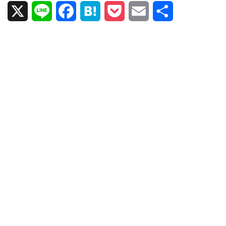
X
L
F
H
P
E
共
i
a
a
o
m
有
n
c
t
c
a
e
e
e
k
i
b
n
e
l
o
a
t
o
k