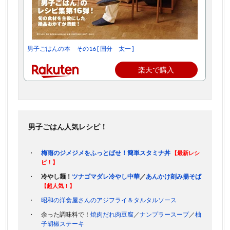
男子ごはんの本 その16 [ 国分 太一 ]
楽天で購入
男子ごはん人気レシピ！
梅雨のジメジメをふっとばせ！簡単スタミナ丼
【最新レシ
ピ！】
冷やし麺！
ツナゴマダレ冷やし中華
／
あんかけ刻み揚そば
【超人気！】
昭和の洋食屋さんのアジフライ＆タルタルソース
余った調味料で！
焼肉だれ肉豆腐
／
ナンプラースープ
／
柚
子胡椒ステーキ