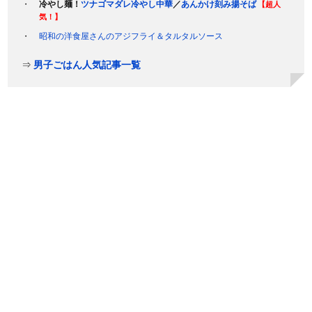
冷やし麺！
ツナゴマダレ冷やし中華
／
あんかけ刻み揚そば
【超人
気！】
昭和の洋食屋さんのアジフライ＆タルタルソース
⇒
男子ごはん人気記事一覧