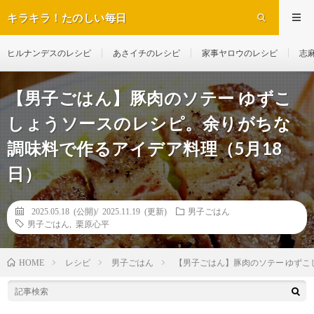
キラキラ！たのしい毎日
ヒルナンデスのレシピ
あさイチのレシピ
家事ヤロウのレシピ
志
【男子ごはん】豚肉のソテー ゆずこ
しょうソースのレシピ。余りがちな
調味料で作るアイデア料理（5月18
日）
2025.05.18 (公開)/
2025.11.19 (更新)
男子ごはん
男子ごはん
,
栗原心平
レシピ
男子ごはん
【男子ごはん】豚肉のソテー ゆずこ
HOME