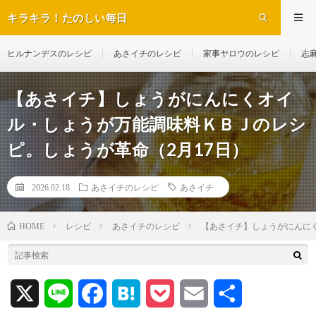
キラキラ！たのしい毎日
ヒルナンデスのレシピ
あさイチのレシピ
家事ヤロウのレシピ
志
【あさイチ】しょうがにんにくオイ
ル・しょうが万能調味料ＫＢＪのレシ
ピ。しょうが革命（2月17日）
2026.02.18
あさイチのレシピ
あさイチ
レシピ
あさイチのレシピ
【あさイチ】しょうがにんに
HOME
X
L
F
H
P
E
共