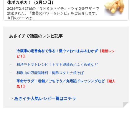
体ポカポカ！（2月17日）
2026年2月17日の『ＮＨＫあさイチ』～ツイＱ楽ワザ～で
放送された、「生姜のパワー＆レシピ」をご紹介します。
今日のテーマは...
あさイチで話題のレシピ記事
冷蔵庫の定番食材で作る！激ウマおつまみ＆おかず
【最新レシ
ピ！】
和洋中トマトレシピ！トマト卵炒め／ふくめ煮など
和歌山の万能調味料！梅酢スタミナ焼そば
革命サラダ！老舗／ごちそう／丸暗記ドレッシングなど
【超人
気！】
⇒
あさイチ人気レシピ一覧はコチラ