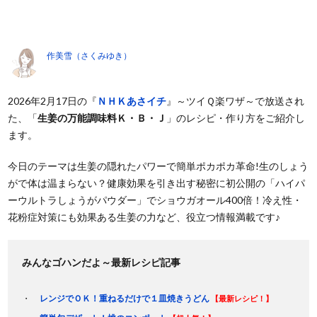
作美雪（さくみゆき）
2026年2月17日の『
ＮＨＫあさイチ
』～ツイＱ楽ワザ～で放送され
た、「
生姜の万能調味料Ｋ・Ｂ・Ｊ
」のレシピ・作り方をご紹介し
ます。
今日のテーマは生姜の隠れたパワーで簡単ポカポカ革命!生のしょう
がで体は温まらない？健康効果を引き出す秘密に初公開の「ハイパ
ーウルトラしょうがパウダー」でショウガオール400倍！冷え性・
花粉症対策にも効果ある生姜の力など、役立つ情報満載です♪
みんなゴハンだよ～最新レシピ記事
レンジでＯＫ！重ねるだけで１皿焼きうどん
【最新レシピ！】