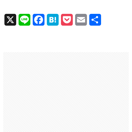
X
L
F
H
P
E
共
i
a
a
o
m
有
n
c
t
c
a
e
e
e
k
i
b
n
e
l
o
a
t
o
k