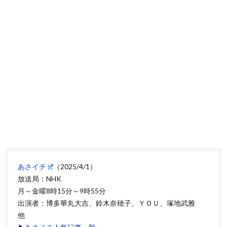
あさイチ
（2025/4/1）
放送局：NHK
月～金曜8時15分～9時55分
出演者：博多華丸大吉、鈴木奈穂子、ＹＯＵ、塚地武雅
他