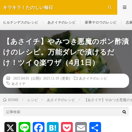
キラキラ！たのしい毎日
ヒルナンデスのレシピ
あさイチのレシピ
家事ヤロウのレシピ
志
【あさイチ】やみつき悪魔のポン酢漬
けのレシピ。万能ダレで漬けるだ
け！ツイＱ楽ワザ（4月1日）
2025.04.01 (公開)/
2025.11.19 (更新)
あさイチのレシピ
あさイチ
レシピ
あさイチのレシピ
【あさイチ】やみつき悪魔の
HOME
X
L
F
H
P
E
共