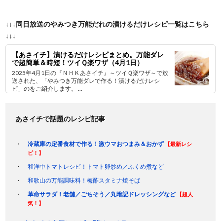
↓↓↓同日放送のやみつき万能だれの漬けるだけレシピ一覧はこちら
↓↓↓
【あさイチ】漬けるだけレシピまとめ。万能ダレ
で超簡単＆時短！ツイＱ楽ワザ（4月1日）
2025年4月1日の『ＮＨＫあさイチ』～ツイＱ楽ワザ～で放
送された、「やみつき万能ダレで作る！漬けるだけレシ
ピ」のをご紹介します。 ...
あさイチで話題のレシピ記事
冷蔵庫の定番食材で作る！激ウマおつまみ＆おかず
【最新レシ
ピ！】
和洋中トマトレシピ！トマト卵炒め／ふくめ煮など
和歌山の万能調味料！梅酢スタミナ焼そば
革命サラダ！老舗／ごちそう／丸暗記ドレッシングなど
【超人
気！】