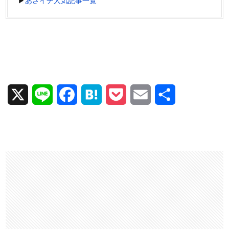
▶
あさイチ人気記事一覧
X
L
F
H
P
E
共
i
a
a
o
m
有
n
c
t
c
a
e
e
e
k
i
b
n
e
l
o
a
t
o