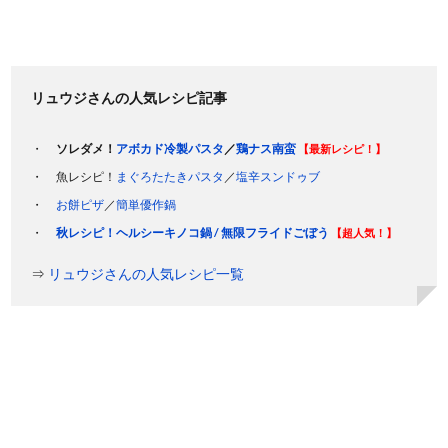
リュウジさんの人気レシピ記事
ソレダメ！
アボカド冷製パスタ
／
鶏ナス南蛮
【最新レシピ！】
魚レシピ！
まぐろたたきパスタ
／
塩辛スンドゥブ
お餅ピザ
／
簡単優作鍋
秋レシピ！ヘルシーキノコ鍋 / 無限フライドごぼう
【超人気！】
⇒
リュウジさんの人気レシピ一覧