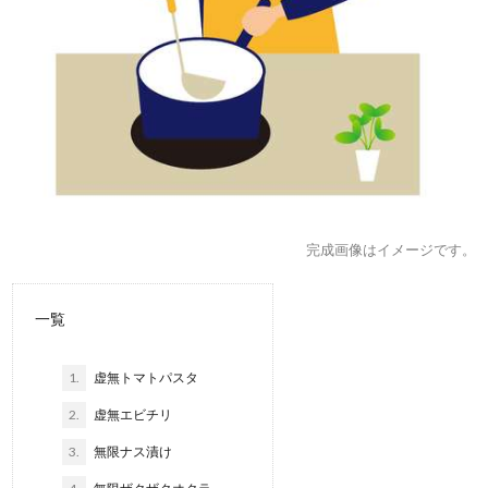
完成画像はイメージです。
一覧
1.
虚無トマトパスタ
2.
虚無エビチリ
3.
無限ナス漬け