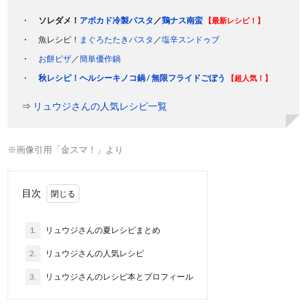
ソレダメ！
アボカド冷製パスタ
／
鶏ナス南蛮
【最新レシピ！】
魚レシピ！
まぐろたたきパスタ
／
塩辛スンドゥブ
お餅ピザ
／
簡単優作鍋
秋レシピ！ヘルシーキノコ鍋 / 無限フライドごぼう
【超人気！】
⇒
リュウジさんの人気レシピ一覧
※画像引用「金スマ！」より
目次
1.
リュウジさんの夏レシピまとめ
2.
リュウジさんの人気レシピ
3.
リュウジさんのレシピ本とプロフィール