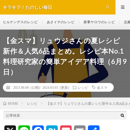
キラキラ！たのしい毎日
ヒルナンデスのレシピ
あさイチのレシピ
家事ヤロウのレシピ
志
【金スマ】リュウジさんの夏レシピ
新作＆人気6品まとめ。レシピ本No.1
料理研究家の簡単アイデア料理（6月9
日）
2023.06.09 (公開)/
2024.03.03 (更新)
レシピ
金スマ
レシピ
【金スマ】リュウジさんの夏レシピ新作＆人気6品まと
HOME