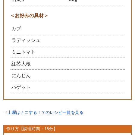
＜お好みの具材＞
カブ
ラディッシュ
ミニトマト
紅芯大根
にんじん
バゲット
⇒
土曜はナニする！？のレシピ一覧を見る
作り方【調理時間：15分】