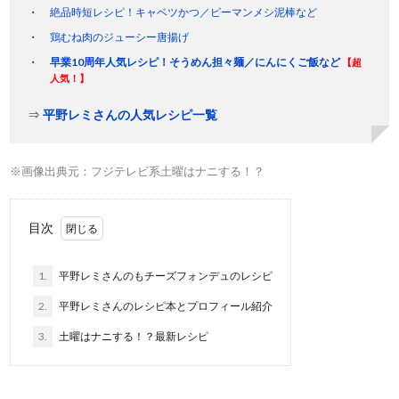
絶品時短レシピ！キャベツかつ／ピーマンメシ泥棒など
鶏むね肉のジューシー唐揚げ
早業10周年人気レシピ！そうめん担々麺／にんにくご飯など
【超
人気！】
⇒
平野レミさんの人気レシピ一覧
※画像出典元：フジテレビ系土曜はナニする！？
目次
1.
平野レミさんのもチーズフォンデュのレシピ
2.
平野レミさんのレシピ本とプロフィール紹介
3.
土曜はナニする！？最新レシピ