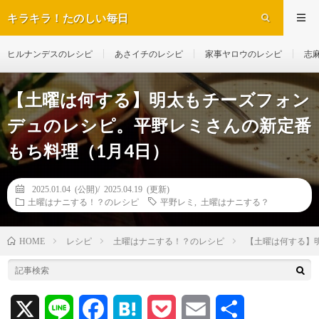
キラキラ！たのしい毎日
ヒルナンデスのレシピ
あさイチのレシピ
家事ヤロウのレシピ
志
【土曜は何する】明太もチーズフォン
デュのレシピ。平野レミさんの新定番
もち料理（1月4日）
2025.01.04 (公開)/
2025.04.19 (更新)
土曜はナニする！？のレシピ
平野レミ
,
土曜はナニする？
レシピ
土曜はナニする！？のレシピ
【土曜は何する】
HOME
X
L
F
H
P
E
共