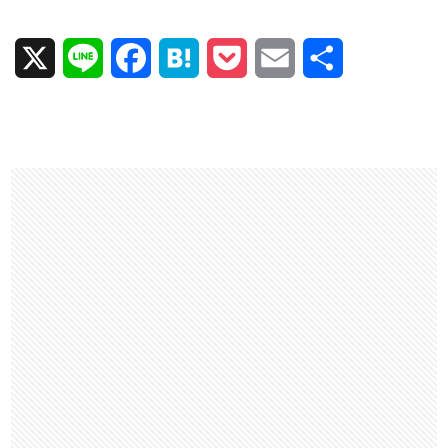
X
L
F
H
P
E
共
i
a
a
o
m
有
n
c
t
c
a
e
e
e
k
i
b
n
e
l
o
a
t
o
k