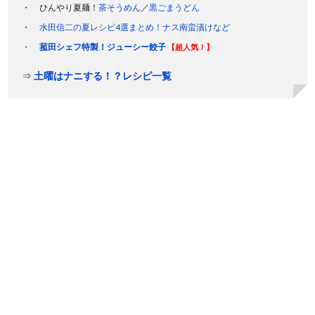
ひんやり夏麺！
茶そうめん
／
黒ごまうどん
水田信二の夏レシピ4選まとめ！ナス南蛮漬けなど
菰田シェフ特製！ジューシー餃子
【超人気！】
⇒
土曜はナニする！？レシピ一覧