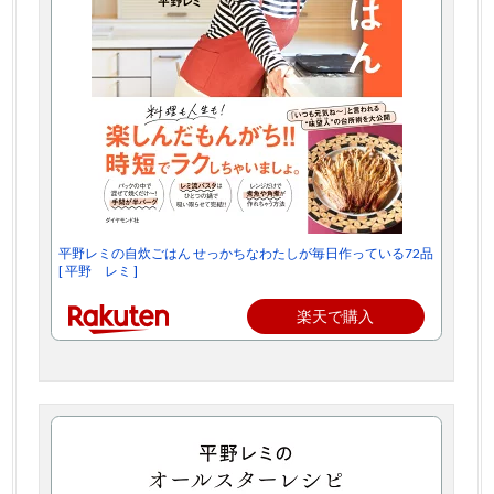
平野レミの自炊ごはん せっかちなわたしが毎日作っている72品
[ 平野 レミ ]
楽天で購入