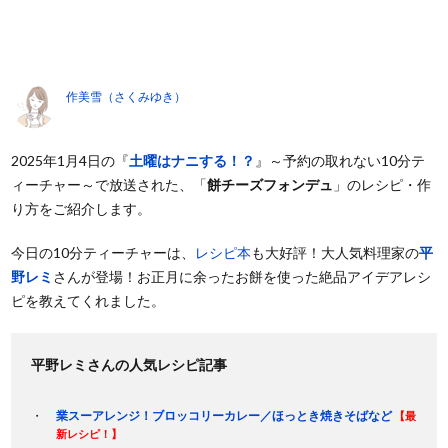
作美雪（さくみゆき）
2025年1月4日の『
土曜はナニする！？
』～予約の取れない10分テ
ィーチャー～で放送された、「
餅チーズフォンデュ
」のレシピ・作
り方をご紹介します。
今日の10分ティーチャーは、
レシピ本
も大好評！大人気料理家の
平
野レミ
さんが登場！お正月に余ったお餅を使った絶品アイデアレシ
ピを教えてくれました。
平野レミさんの人気レシピ記事
業スーアレンジ！ブロッコリーカレー／ほっとき焼きそばなど
【最
新レシピ！】