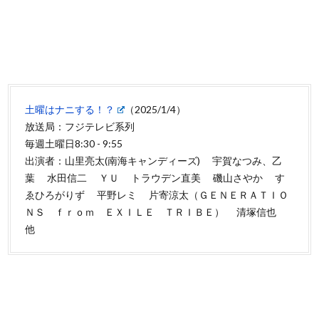
土曜はナニする！？
（2025/1/4）
放送局：フジテレビ系列
毎週土曜日8:30 - 9:55
出演者：山里亮太(南海キャンディーズ) 宇賀なつみ、乙
葉 水田信二 ＹＵ トラウデン直美 磯山さやか す
ゑひろがりず 平野レミ 片寄涼太（ＧＥＮＥＲＡＴＩＯ
ＮＳ ｆｒｏｍ ＥＸＩＬＥ ＴＲＩＢＥ） 清塚信也
他