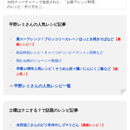
10分ティーチャー～で放送された、「お餅アレンジ料理」
のレシピ・作り方をご...
平野レミさんの人気レシピ記事
業スーアレンジ！ブロッコリーカレー／ほっとき焼きそばなど
【最
新レシピ！】
絶品時短レシピ！キャベツかつ／ピーマンメシ泥棒など
鶏むね肉のジューシー唐揚げ
早業10周年人気レシピ！そうめん担々麺／にんにくご飯など
【超
人気！】
⇒
平野レミさんの人気レシピ一覧
土曜はナニする？で話題のレシピ記事
水田信二さんのピリ辛冷やしゴマうどん
【最新レシピ！】