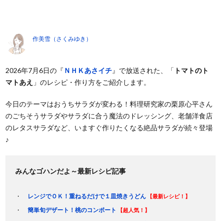
作美雪（さくみゆき）
2026年7月6日の『
ＮＨＫあさイチ
』で放送された、「
トマトのト
マトあえ
」のレシピ・作り方をご紹介します。
今日のテーマはおうちサラダが変わる！料理研究家の栗原心平さん
のごちそうサラダやサラダに合う魔法のドレッシング、老舗洋食店
のレタスサラダなど、いますぐ作りたくなる絶品サラダが続々登場
♪
みんなゴハンだよ～最新レシピ記事
レンジでＯＫ！重ねるだけで１皿焼きうどん
【最新レシピ！】
簡単旬デザート！桃のコンポート
【超人気！】