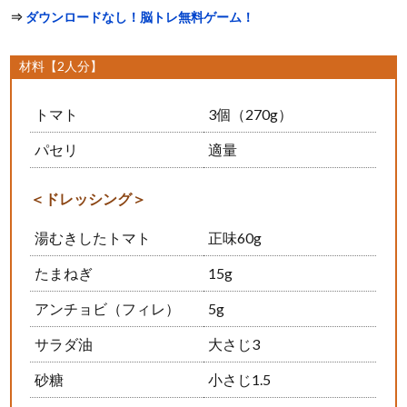
⇒
ダウンロードなし！脳トレ無料ゲーム！
材料【2人分】
トマト
3個（270g）
パセリ
適量
＜ドレッシング＞
湯むきしたトマト
正味60g
たまねぎ
15g
アンチョビ（フィレ）
5g
サラダ油
大さじ3
砂糖
小さじ1.5