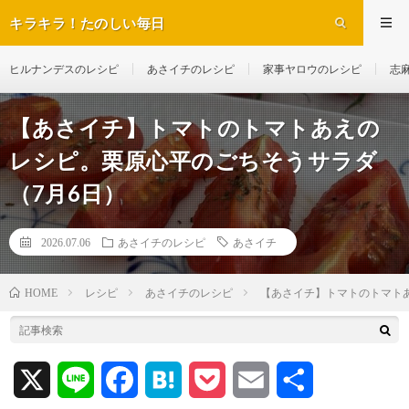
キラキラ！たのしい毎日
ヒルナンデスのレシピ
あさイチのレシピ
家事ヤロウのレシピ
志
【あさイチ】トマトのトマトあえの
レシピ。栗原心平のごちそうサラダ
（7月6日）
2026.07.06
あさイチのレシピ
あさイチ
レシピ
あさイチのレシピ
【あさイチ】トマトのトマト
HOME
X
L
F
H
P
E
共