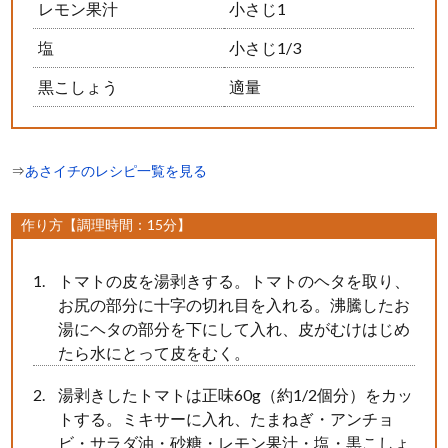
レモン果汁
小さじ1
塩
小さじ1/3
黒こしょう
適量
⇒
あさイチのレシピ一覧を見る
作り方【調理時間：15分】
トマトの皮を湯剥きする。トマトのヘタを取り、
お尻の部分に十字の切れ目を入れる。沸騰したお
湯にヘタの部分を下にして入れ、皮がむけはじめ
たら水にとって皮をむく。
湯剥きしたトマトは正味60g（約1/2個分）をカッ
トする。ミキサーに入れ、たまねぎ・アンチョ
ビ・サラダ油・砂糖・レモン果汁・塩・黒こしょ