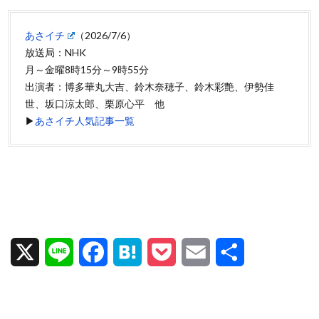
あさイチ
（2026/7/6）
放送局：NHK
月～金曜8時15分～9時55分
出演者：博多華丸大吉、鈴木奈穂子、鈴木彩艶、伊勢佳
世、坂口涼太郎、栗原心平 他
▶
あさイチ人気記事一覧
X
L
F
H
P
E
共
i
a
a
o
m
有
n
c
t
c
a