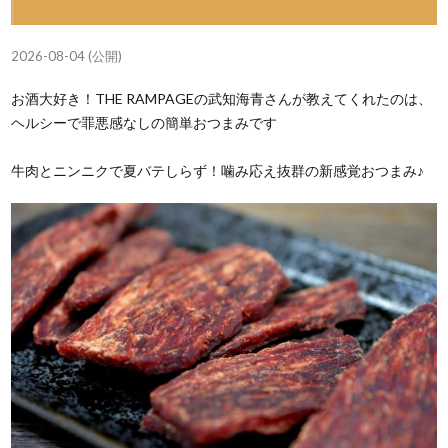
2026-08-04 (公開)
お酒大好き！THE RAMPAGEの武知海青さんが教えてくれたのは、
ヘルシーで罪悪感なしの簡単おつまみです
牛肉とニンニクで夏バテしらず！噛み応え抜群の新感覚おつまみ♪