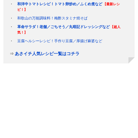
和洋中トマトレシピ！トマト卵炒め／ふくめ煮など
【最新レシ
ピ！】
和歌山の万能調味料！梅酢スタミナ焼そば
革命サラダ！老舗／ごちそう／丸暗記ドレッシングなど
【超人
気！】
豆腐ヘルシーレシピ！手作り豆腐／厚揚げ麻婆など
⇒
あさイチ人気レシピ一覧はコチラ