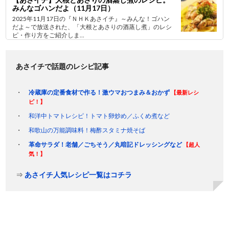
みんなゴハンだよ（11月17日）
2025年11月17日の『ＮＨＫあさイチ』～みんな！ゴハン
だよ～で放送された、「大根とあさりの酒蒸し煮」のレシ
ピ・作り方をご紹介しま...
あさイチで話題のレシピ記事
冷蔵庫の定番食材で作る！激ウマおつまみ＆おかず
【最新レシ
ピ！】
和洋中トマトレシピ！トマト卵炒め／ふくめ煮など
和歌山の万能調味料！梅酢スタミナ焼そば
革命サラダ！老舗／ごちそう／丸暗記ドレッシングなど
【超人
気！】
⇒
あさイチ人気レシピ一覧はコチラ