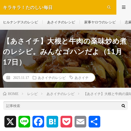
キラキラ！たのしい毎日
ヒルナンデスのレシピ
あさイチのレシピ
家事ヤロウのレシピ
志
【あさイチ】大根と牛肉の薬味炒め煮
のレシピ。みんなゴハンだよ（11月
17日）
2025.11.17
あさイチのレシピ
あさイチ
レシピ
あさイチのレシピ
【あさイチ】大根と牛肉の薬味
HOME
X
L
F
H
P
E
共