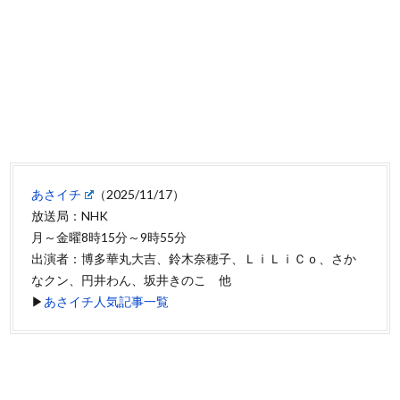
あさイチ
（2025/11/17）
放送局：NHK
月～金曜8時15分～9時55分
出演者：博多華丸大吉、鈴木奈穂子、ＬｉＬｉＣｏ、さか
なクン、円井わん、坂井きのこ 他
▶
あさイチ人気記事一覧