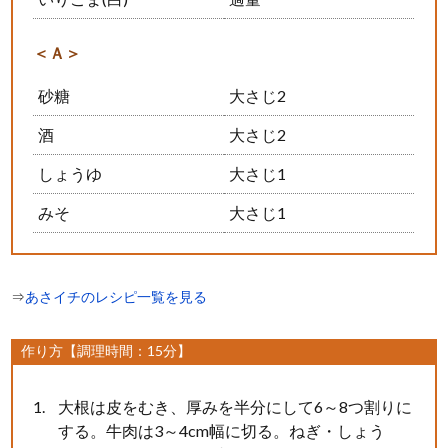
＜Ａ＞
砂糖
大さじ2
酒
大さじ2
しょうゆ
大さじ1
みそ
大さじ1
⇒
あさイチのレシピ一覧を見る
作り方【調理時間：15分】
大根は皮をむき、厚みを半分にして6～8つ割りに
する。牛肉は3～4cm幅に切る。ねぎ・しょう