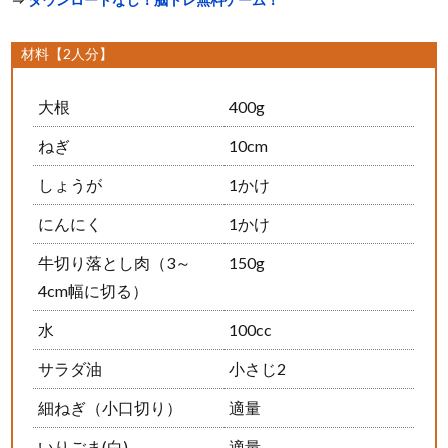
材料【2人分】
大根
400g
ねぎ
10cm
しょうが
1かけ
にんにく
1かけ
牛切り落とし肉（3～
150g
4cm幅に切る）
水
100cc
サラダ油
小さじ2
細ねぎ（小口切り）
適量
いりごま(白)
適量