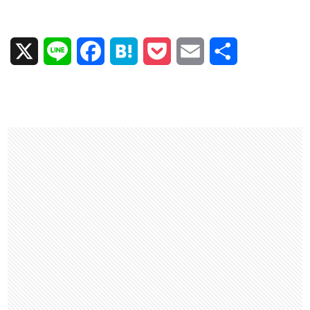
X
L
F
H
P
E
共
i
a
a
o
m
有
n
c
t
c
a
e
e
e
k
i
b
n
e
l
o
a
t
o
k