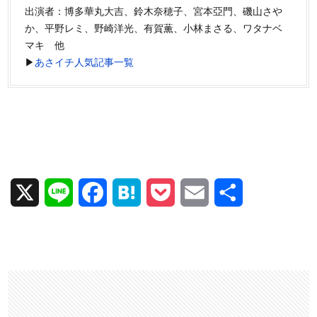
出演者：博多華丸大吉、鈴木奈穂子、宮本亞門、磯山さや
か、平野レミ、野崎洋光、有賀薫、小林まさる、ワタナベ
マキ 他
▶
あさイチ人気記事一覧
X
L
F
H
P
E
共
i
a
a
o
m
有
n
c
t
c
a
e
e
e
k
i
b
n
e
l