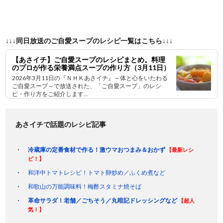
↓↓↓同日放送のご自愛スープのレシピ一覧はこちら↓↓↓
【あさイチ】ご自愛スープのレシピまとめ。料理
のプロが作る栄養満点スープの作り方（3月11日）
2026年3月11日の『ＮＨＫあさイチ』～体と心をいたわる
ご自愛スープ～で放送された、「ご自愛スープ」のレシ
ピ・作り方をご紹介します...
あさイチで話題のレシピ記事
冷蔵庫の定番食材で作る！激ウマおつまみ＆おかず
【最新レシ
ピ！】
和洋中トマトレシピ！トマト卵炒め／ふくめ煮など
和歌山の万能調味料！梅酢スタミナ焼そば
革命サラダ！老舗／ごちそう／丸暗記ドレッシングなど
【超人
気！】