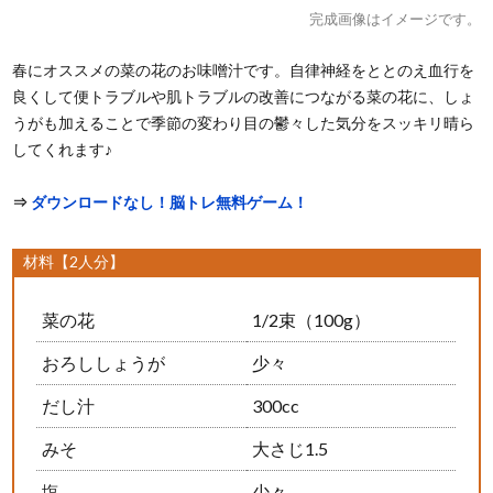
完成画像はイメージです。
春にオススメの菜の花のお味噌汁です。自律神経をととのえ血行を
良くして便トラブルや肌トラブルの改善につながる菜の花に、しょ
うがも加えることで季節の変わり目の鬱々した気分をスッキリ晴ら
してくれます♪
⇒
ダウンロードなし！脳トレ無料ゲーム！
材料【2人分】
菜の花
1/2束（100g）
おろししょうが
少々
だし汁
300cc
みそ
大さじ1.5
塩
少々