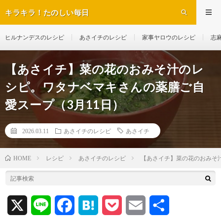
キラキラ！たのしい毎日
ヒルナンデスのレシピ
あさイチのレシピ
家事ヤロウのレシピ
志
【あさイチ】菜の花のおみそ汁のレ
シピ。ワタナベマキさんの薬膳ご自
愛スープ（3月11日）
2026.03.11
あさイチのレシピ
あさイチ
レシピ
あさイチのレシピ
【あさイチ】菜の花のおみそ
HOME
X
L
F
H
P
E
共