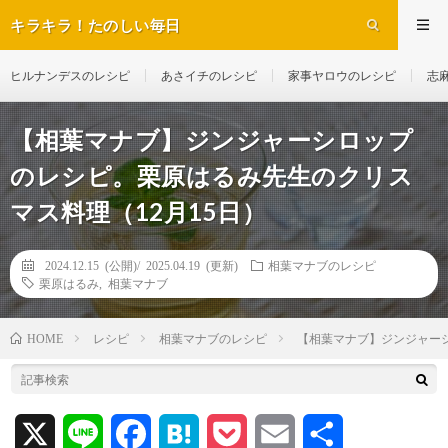
キラキラ！たのしい毎日
ヒルナンデスのレシピ
あさイチのレシピ
家事ヤロウのレシピ
志
【相葉マナブ】ジンジャーシロップ
のレシピ。栗原はるみ先生のクリス
マス料理（12月15日）
2024.12.15 (公開)/
2025.04.19 (更新)
相葉マナブのレシピ
栗原はるみ
,
相葉マナブ
レシピ
相葉マナブのレシピ
【相葉マナブ】ジンジャーシ
HOME
X
L
F
H
P
E
共