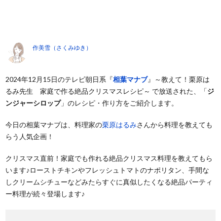
作美雪（さくみゆき）
2024年12月15日のテレビ朝日系『
相葉マナブ
』～教えて！栗原は
るみ先生 家庭で作る絶品クリスマスレシピ～ で放送された、「
ジ
ンジャーシロップ
」のレシピ・作り方をご紹介します。
今日の相葉マナブは、料理家の
栗原はるみ
さんから料理を教えても
らう人気企画！
クリスマス直前！家庭でも作れる絶品クリスマス料理を教えてもら
います♪ローストチキンやフレッシュトマトのナポリタン、手間な
しクリームシチューなどみたらすぐに真似したくなる絶品パーティ
ー料理が続々登場します♪