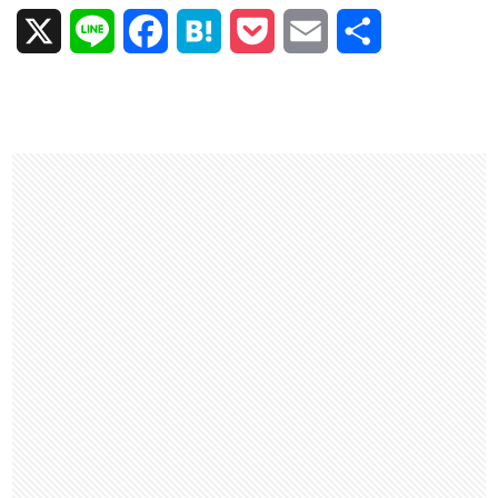
X
L
F
H
P
E
共
i
a
a
o
m
有
n
c
t
c
a
e
e
e
k
i
b
n
e
l
o
a
t
o
k