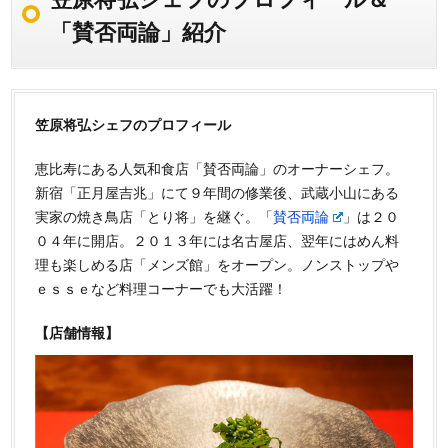
「賛否両論」紹介
笠原将弘シェフのプロフィール
恵比寿にある人気和食店「賛否両論」のオーナーシェフ。
新宿「正月屋吉兆」にて９年間の修業後、武蔵小山にある
実家の焼き鳥店「とり将」を継ぐ。「
賛否両論
」は２０
０４年に開店。２０１３年には名古屋店、翌年にはめん料
理も楽しめる店「メンズ館」をオープン。ノンストップや
ｅｓｓｅなど料理コーナーでも大活躍！
【店舗情報】