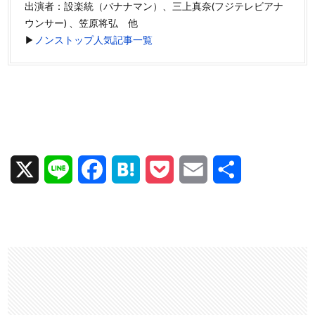
出演者：設楽統（バナナマン）、三上真奈(フジテレビアナ
ウンサー) 、笠原将弘 他
▶
ノンストップ人気記事一覧
X
L
F
H
P
E
共
i
a
a
o
m
有
n
c
t
c
a
e
e
e
k
i
b
n
e
l
o
a
t