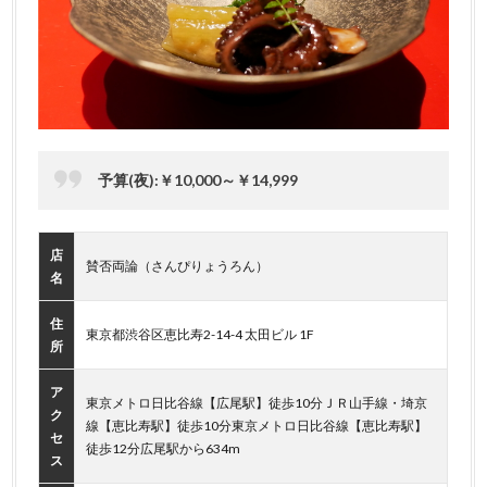
予算(夜):￥10,000～￥14,999
店
賛否両論（さんぴりょうろん）
名
住
東京都渋谷区恵比寿2-14-4 太田ビル 1F
所
ア
東京メトロ日比谷線【広尾駅】徒歩10分ＪＲ山手線・埼京
ク
線【恵比寿駅】徒歩10分東京メトロ日比谷線【恵比寿駅】
セ
徒歩12分広尾駅から634m
ス