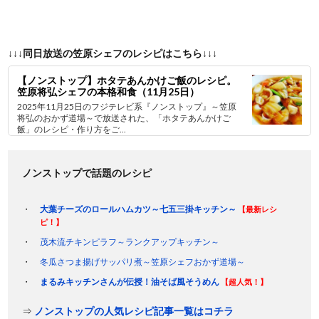
↓↓↓同日放送の笠原シェフのレシピはこちら↓↓↓
【ノンストップ】ホタテあんかけご飯のレシピ。
笠原将弘シェフの本格和食（11月25日）
2025年11月25日のフジテレビ系『ノンストップ』～笠原
将弘のおかず道場～で放送された、「ホタテあんかけご
飯」のレシピ・作り方をご...
ノンストップで話題のレシピ
大葉チーズのロールハムカツ～七五三掛キッチン～
【最新レシ
ピ！】
茂木流チキンピラフ～ランクアップキッチン～
冬瓜さつま揚げサッパリ煮～笠原シェフおかず道場～
まるみキッチンさんが伝授！油そば風そうめん
【超人気！】
⇒
ノンストップの人気レシピ記事一覧はコチラ