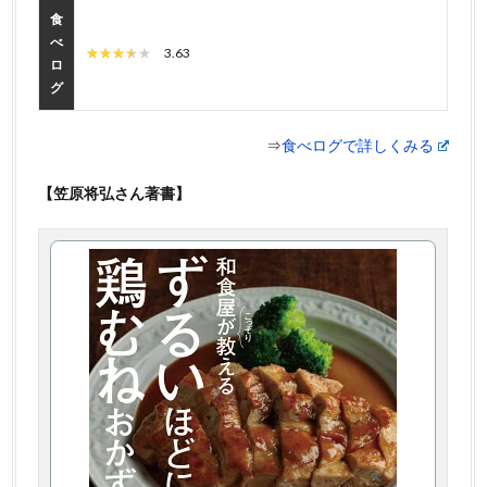
食
べ
3.63
ロ
グ
⇒
食べログで詳しくみる
【笠原将弘さん著書】