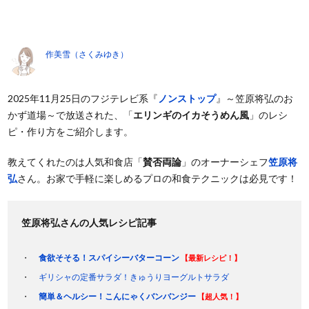
作美雪（さくみゆき）
2025年11月25日のフジテレビ系『
ノンストップ
』～笠原将弘のお
かず道場～で放送された、「
エリンギのイカそうめん風
」のレシ
ピ・作り方をご紹介します。
教えてくれたのは人気和食店「
賛否両論
」のオーナーシェフ
笠原将
弘
さん。お家で手軽に楽しめるプロの和食テクニックは必見です！
笠原将弘さんの人気レシピ記事
食欲そそる！スパイシーバターコーン
【最新レシピ！】
ギリシャの定番サラダ！きゅうりヨーグルトサラダ
簡単＆ヘルシー！こんにゃくバンバンジー
【超人気！】