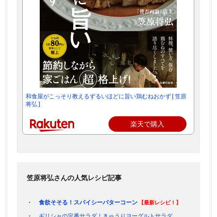
和食屋がこっそり教えるずるいほどに旨い鶏むねおかず [ 笠原
将弘 ]
楽天で購入
笠原将弘さんの人気レシピ記事
食欲そそる！スパイシーバターコーン
【最新レシピ！】
ギリシャの定番サラダ！きゅうりヨーグルトサラダ