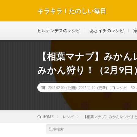
キラキラ！たのしい毎日
テレビで紹介された話題のレシピや美容＆ダイエットな
ヒルナンデスのレシピ
あさイチのレシピ
【相葉マナブ】みかん
みかん狩り！（2月9日
2025.02.09 (公開)/
2025.11.19 (更新)
レシピ
レシピ
【相葉マナブ】みかんレシピまと
HOME