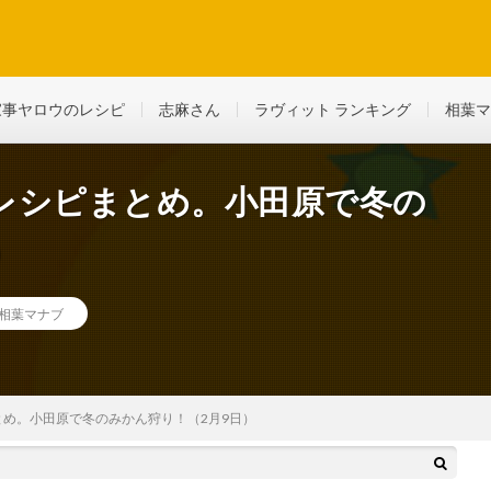
ど、生活に役立つ情報を綴っていきます
家事ヤロウのレシピ
志麻さん
ラヴィット ランキング
相葉マ
レシピまとめ。小田原で冬の
）
相葉マナブ
め。小田原で冬のみかん狩り！（2月9日）