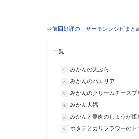
⇒
前回好評の、サーモンレシピまと
一覧
みかんの天ぷら
1.
みかんのパエリア
2.
みかんのクリームチーズプ
3.
みかん大福
4.
みかんと豚肉のしょうが焼
5.
ホタテとカリフラワーのト
6.