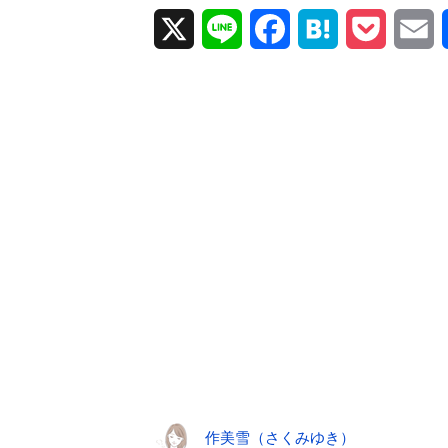
X
L
F
H
P
E
i
a
a
o
m
n
c
t
c
a
e
e
e
k
i
b
n
e
l
o
a
t
o
k
作美雪（さくみゆき）