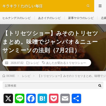
キラキラ！たのしい毎日
ヒルナンデスのレシピ
あさイチのレシピ
家事ヤロウのレシピ
志
【トリセツショー】みそのトリセツ
まとめ。味噌でジャンバオ＆ニュー
サンミーソの法則（7月2日）
2026.07.02
レシピ
あしたが変わるトリセツショー
レシピ
【トリセツショー】みそのトリセツまとめ。味噌でジ
HOME
X
L
F
H
P
E
共