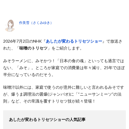
作美雪（さくみゆき）
2026年7月2日のNHK『
あしたが変わるトリセツショー
』で放送さ
れた、「
味噌のトリセツ
」をご紹介します。
みそラーメンに、みそかつ！「日本の食の魂」といっても過言では
ない、「みそ」。ところが家庭での消費量は年々減り、25年でほぼ
半分になっているのだそう。
味噌汁以外には、家庭で使うのが意外に難しいと言われるみそです
が、爆うま調理法の醤爆(ジャンバオ)に「“ニューサンミーソ”の法
則」など、その常識を覆すトリセツ技が続々登場！
あしたが変わるトリセツショーの人気記事