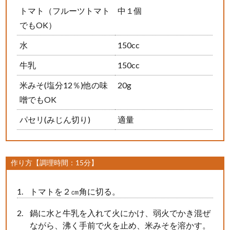
トマト（フルーツトマト
中１個
でもOK）
水
150cc
牛乳
150cc
米みそ(塩分12％)他の味
20g
噌でもOK
パセリ(みじん切り)
適量
作り方【調理時間：15分】
トマトを２㎝角に切る。
鍋に水と牛乳を入れて火にかけ、弱火でかき混ぜ
ながら、沸く手前で火を止め、米みそを溶かす。