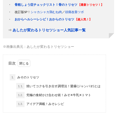
骨粗しょう症チェックリスト！骨のトリセツ
【最新トリセツ！】
改訂版SP！
シャカシャカ鶏むね肉
／
頭痛改善ツボ
おからヘルシーレシピ！おからのトリセツ
【超人気！】
⇒
あしたが変わるトリセツショー人気記事一覧
※画像出典元：あしたが変わるトリセツショー
目次
1.
みそのトリセツ
1.1.
焼いてコクを引き出す調理法！醤爆(ジャンバオ)とは
1.2.
究極の食材かけ合わせ術！みそ✕牛乳✕トマト
1.3.
アイデア満載！みそレシピ