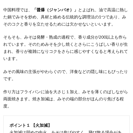
中国料理では、
「醤爆（ジャンバオ）」
とよばれ、油で高温に熱し
た鍋でみそを炒め、具材と絡める伝統的な調理法の1つであり、み
そのコクと香りを立たせるためには欠かせないといいます。
そもそも、みそは発酵・熟成の過程で、香り成分が200以上も作ら
れています。そのためみそを少し焼くとさらにこうばしい香りが生
まれ、香りが複雑になりコクをさらに感じやすくなると考えられて
います。
みその風味の主張がやわらぐので、洋食などの隠し味にもぴったり
です。
作り方はフライパンに油を大さじ１加え、みそを薄くのばしながら
両面焼きます。焼き加減は、みその端の部分がほんのり焦げる程
度。
ポイント１ 【火加減】
火加減は弱めの中火。みそは焦げやすく、飛び散る場合があ