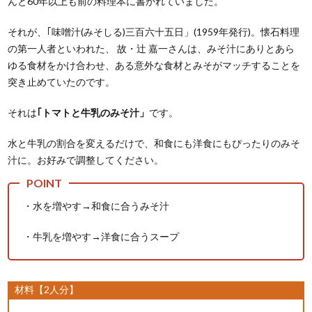
んと60年以上も前の料理本に書かれていました。
それが、｢味噌汁(みそしる)三百六十五日」(1959年発行)。懐石料理
の第一人者といわれた、 故・辻 嘉一さんは、みそ汁にありとあら
ゆる食材をかけ合わせ、ある意外な食材とみそがマッチすることを
突き止めていたのです。
それは
｢トマトと牛乳のみそ汁」
です。
水と牛乳の割合を変えるだけで、和食にも洋食にもぴったりのみそ
汁に。お好みで調整してください。
・水を増やす→和食に合うみそ汁
・牛乳を増やす→洋食に合うスープ
材料【2人分】