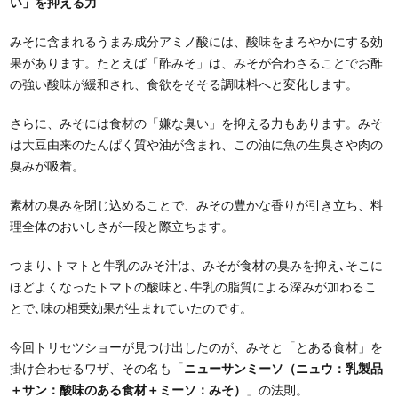
い」を抑える力
みそに含まれるうまみ成分アミノ酸には、酸味をまろやかにする効
果があります。たとえば「酢みそ」は、みそが合わさることでお酢
の強い酸味が緩和され、食欲をそそる調味料へと変化します。
さらに、みそには食材の「嫌な臭い」を抑える力もあります。みそ
は大豆由来のたんぱく質や油が含まれ、この油に魚の生臭さや肉の
臭みが吸着。
素材の臭みを閉じ込めることで、みその豊かな香りが引き立ち、料
理全体のおいしさが一段と際立ちます。
つまり､トマトと牛乳のみそ汁は、みそが食材の臭みを抑え､そこに
ほどよくなったトマトの酸味と､牛乳の脂質による深みが加わるこ
とで､味の相乗効果が生まれていたのです。
今回トリセツショーが見つけ出したのが、みそと「とある食材」を
掛け合わせるワザ、その名も「
ニューサンミーソ（ニュウ：乳製品
＋サン：酸味のある食材＋ミーソ：みそ）
」の法則。