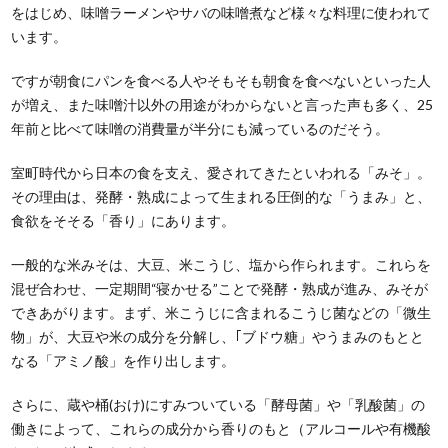
をはじめ、味噌ラーメンやサバの味噌煮など様々な料理に使われて
います。
ですが朝食にパンを食べる人やそもそも朝食を食べないといった人
が増え、また味噌汁以外の用途がわからないと言った声も多く、25
年前と比べて味噌の消費量が半分にも減っているのだそう。
室町時代から日本の食を支え、愛されてきたといわれる「みそ」。
その理由は、発酵・熟成によって生まれる圧倒的な「うまみ」と、
食欲をそそる「香り」にあります。
一般的な米みそは、大豆、米こうじ、塩から作られます。これらを
混ぜ合わせ、一定期間“寝かせる”ことで発酵・熟成が進み、みそが
できあがります。まず、米こうじに含まれるこうじ菌などの「微生
物」が、大豆や米の成分を分解し、｢ブドウ糖」やうまみのもとと
なる「アミノ酸」を作り出します。
さらに、蔵や桶(おけ)にすみついている「酵母菌」や「乳酸菌」の
働きによって、これらの成分から香りのもと（アルコールや有機酸