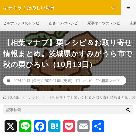
キラキラ！たのしい毎日
ヒルナンデスのレシピ
あさイチのレシピ
家事ヤロウのレシピ
志
【相葉マナブ】栗レシピ＆お取り寄せ
情報まとめ。茨城県かすみがうら市で
秋の栗ひろい（10月13日）
2024.10.13 (公開)/
2025.04.06 (更新)
レシピ
相葉マナブ
レシピ
【相葉マナブ】栗レシピ＆お取り寄せ情報まとめ。茨
HOME
X
L
F
H
P
E
共