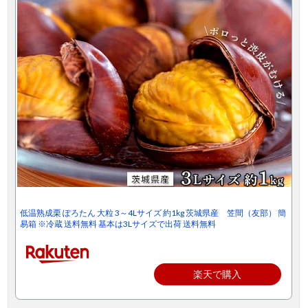
低温熟成栗 ぽろたん 大粒 3～4Lサイズ 約1kg 茨城県産 笠間（友部） 簡
易箱 ※冷蔵 送料無料 基本は3Lサイズで出荷 送料無料
楽天で購入