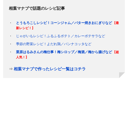
相葉マナブで話題のレシピ記事
とうもろこしレシピ！コーンジャム／バター焼きおにぎりなど
【最
新レシピ！】
じゃがいもレシピ！ふるふるポテト／カレーポテサラなど
季節の野菜レシピ！よだれ鶏／パンナコッタなど
栗原はるみさんの梅仕事！梅シロップ／梅酒／梅から揚げなど
【超
人気！】
⇒
相葉マナブで作ったレシピ一覧はコチラ