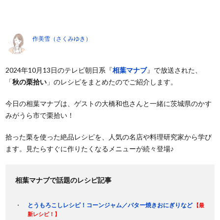
作美雪（さくみゆき）
2024年10月13日のテレビ朝日系『
相葉マナブ
』で放送された、
「
秋の栗拾い
」のレシピをまとめたのでご紹介します。
今日の相葉マナブは、ゲストの大橋和也さんと一緒に茨城県のかす
みがうら市で栗拾い！
拾った栗を使った絶品レシピを、人気の名店や料理研究家から学び
ます。見たらすぐに作りたくなるメニューが続々登場♪
相葉マナブで話題のレシピ記事
とうもろこしレシピ！コーンジャム／バター焼きおにぎりなど
【最
新レシピ！】