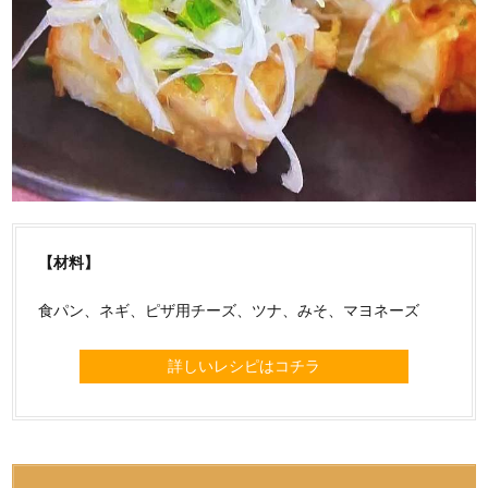
【材料】
食パン、ネギ、ピザ用チーズ、ツナ、みそ、マヨネーズ
詳しいレシピはコチラ