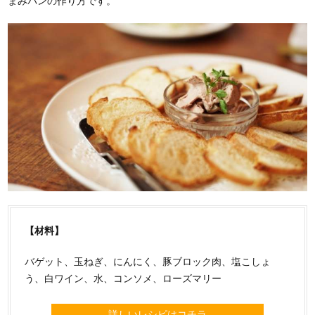
まみパンの作り方です。
【材料】
バゲット、玉ねぎ、にんにく、豚ブロック肉、塩こしょ
う、白ワイン、水、コンソメ、ローズマリー
詳しいレシピはコチラ