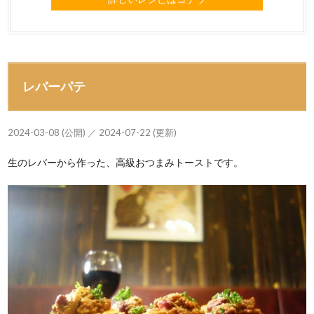
レバーパテ
2024-03-08 (公開) ／ 2024-07-22 (更新)
生のレバーから作った、高級おつまみトーストです。