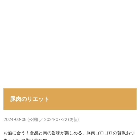
豚肉のリエット
2024-03-08 (公開) ／ 2024-07-22 (更新)
お酒に合う！食感と肉の旨味が楽しめる、豚肉ゴロゴロの贅沢おつ