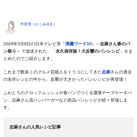
作美雪（さくみゆき）
2024年3月8日の日本テレビ系『
沸騰ワード10
』～
志麻さん春のパ
ン祭り
～ で放送された、「
永久保存版！大反響のパンレシピ
」をま
とめたのでご紹介します。
これまで数多くのグルメ芸能人をトリコにしてきた
志麻
さんの過去
の名作レシピの中から、反響が大きかったパンレシピが再登場！
ふわとろのクロックムッシュや食パンでつくる濃厚チーズケーキパ
ン、志麻さん流ハンバーガーなど絶品パンレシピが続々登場しま
す。
志麻さんの人気レシピ記事