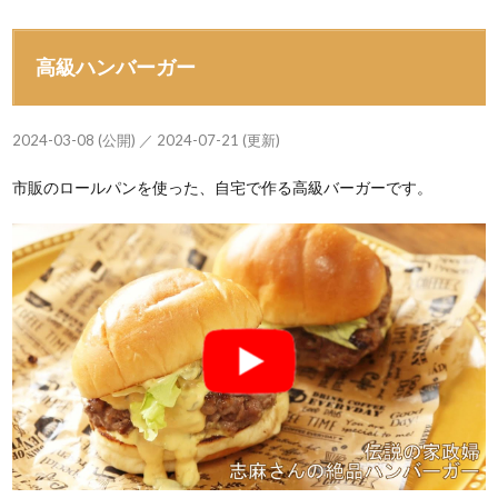
高級ハンバーガー
2024-03-08 (公開) ／ 2024-07-21 (更新)
市販のロールパンを使った、自宅で作る高級バーガーです。