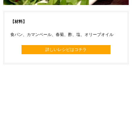
【材料】
食パン、カマンベール、春菊、酢、塩、オリーブオイル
詳しいレシピはコチラ