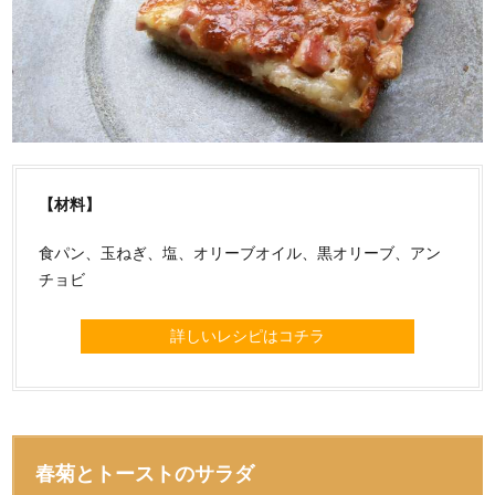
【材料】
食パン、玉ねぎ、塩、オリーブオイル、黒オリーブ、アン
チョビ
詳しいレシピはコチラ
春菊とトーストのサラダ