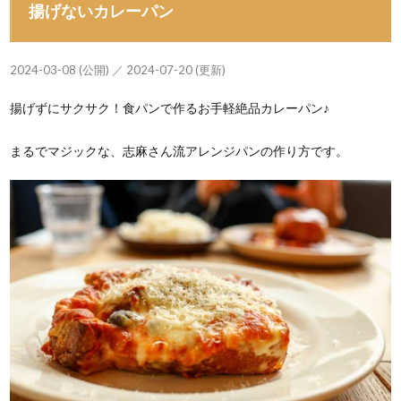
揚げないカレーパン
2024-03-08 (公開) ／ 2024-07-20 (更新)
揚げずにサクサク！食パンで作るお手軽絶品カレーパン♪
まるでマジックな、志麻さん流アレンジパンの作り方です。