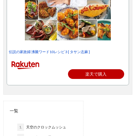
伝説の家政婦 沸騰ワード10レシピ 3 [ タサン志麻 ]
楽天で購入
一覧
1.
天空のクロックムッシュ