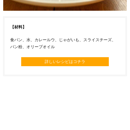
【材料】
食パン、水、カレールウ、じゃがいも、スライスチーズ、
パン粉、オリーブオイル
詳しいレシピはコチラ