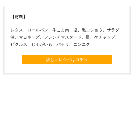
【材料】
レタス、ロールパン、牛こま肉、塩、黒コショウ、サラダ
油、マヨネーズ、フレンチマスタード、酢、ケチャップ、
ピクルス、じゃがいも、パセリ、ニンニク
詳しいレシピはコチラ