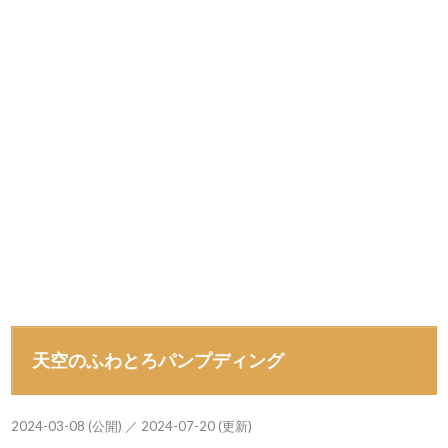
天空のふわとろパンプディング
2024-03-08 (公開) ／ 2024-07-20 (更新)