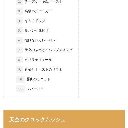
2.
チーズケーキ風トースト
3.
高級ハンバーガー
4.
キムチドッグ
5.
食パン和風ピザ
6.
揚げないカレーパン
7.
天空のふわとろパンプディング
8.
ピサラディエール
9.
春菊とトーストのサラダ
10.
豚肉のリエット
11.
レバーパテ
天空のクロックムッシュ