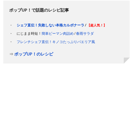
ポップUP！で話題のレシピ記事
シェフ直伝！失敗しない本格カルボナーラ
/
【超人気！】
にじまま時短！
簡単ピーマン肉詰め
/
春雨サラダ
フレンチシェフ直伝！キノコたっぷりパエリア風
⇒
ポップUP！のレシピ