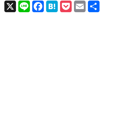
X
L
F
H
P
E
共
i
a
a
o
m
有
n
c
t
c
a
e
e
e
k
i
b
n
e
l
o
a
t
o
k