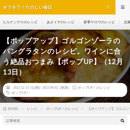
キラキラ！たのしい毎日
ヒルナンデスのレシピ
あさイチのレシピ
家事ヤロウのレシピ
志
【ポップアップ】ゴルゴンゾーラの
パングラタンのレシピ。ワインに合
う絶品おつまみ【ポップUP】（12月
13日）
2022.12.13 (公開)/
2023.06.02 (更新)
ポップUP！のレシピ
ポップUP！
レシピ
ポップUP！のレシピ
【ポップアップ】ゴルゴン
HOME