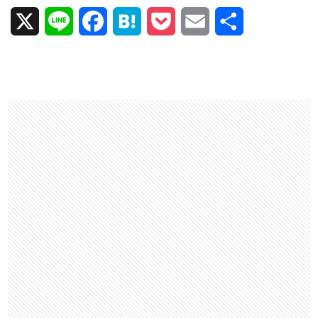
X
L
F
H
P
E
共
i
a
a
o
m
有
n
c
t
c
a
e
e
e
k
i
b
n
e
l
o
a
t
o
k