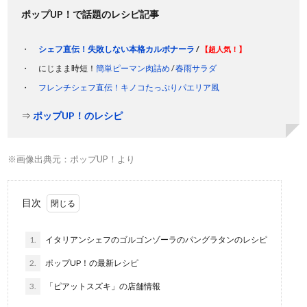
ポップUP！で話題のレシピ記事
シェフ直伝！失敗しない本格カルボナーラ
/
【超人気！】
にじまま時短！
簡単ピーマン肉詰め
/
春雨サラダ
フレンチシェフ直伝！キノコたっぷりパエリア風
⇒
ポップUP！のレシピ
※画像出典元：ポップUP！より
目次
1.
イタリアンシェフのゴルゴンゾーラのパングラタンのレシピ
2.
ポップUP！の最新レシピ
3.
「ピアットスズキ」の店舗情報