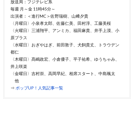
放送局：フジテレビ系
毎週 月～金 11時45分～
出演者：＜進行MC＞佐野瑞樹、山﨑夕貴
〈月曜日〉小泉孝太郎、佐藤仁美、田村淳、工藤美桜
〈火曜日〉三浦翔平、アンミカ、福田麻貴、井手上漠、小
原ブラス
〈水曜日〉おぎやはぎ、前田敦子、犬飼貴丈、トラウデン
都仁
〈木曜日〉髙嶋政宏、小倉優子、平子祐希、ゆうちゃみ、
井上咲楽
〈金曜日〉吉村崇、高岡早紀、相席スタート、中島颯太
他
⇒
ポップUP！人気記事一覧