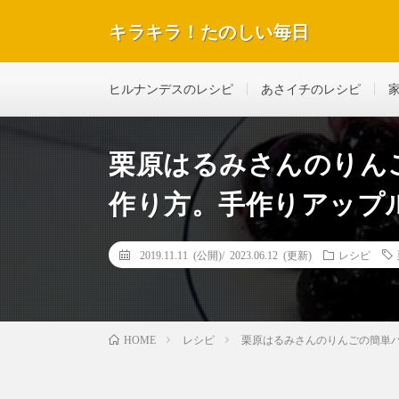
キラキラ！たのしい毎日
テレビで紹介された話題のレシピや美容＆ダイエットな
ヒルナンデスのレシピ
あさイチのレシピ
栗原はるみさんのりん
作り方。手作りアップル
2019.11.11 (公開)/
2023.06.12 (更新)
レシピ
レシピ
栗原はるみさんのりんごの簡単パ
HOME