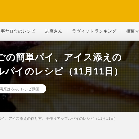
ど、生活に役立つ情報を綴っていきます
家事ヤロウのレシピ
志麻さん
ラヴィット ランキング
相葉マ
ごの簡単パイ、アイス添えの
パイのレシピ（11月11日）
栗原はるみ
,
レシピ動画
イ、アイス添えの作り方。手作りアップルパイのレシピ（11月11日）