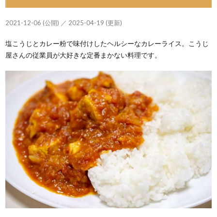
2021-12-06 (公開) ／ 2025-04-19 (更新)
塩こうじとカレー粉で味付けしたヘルシーなカレーライス。こうじ
屋さんの従業員が大好きな定番まかない料理です。