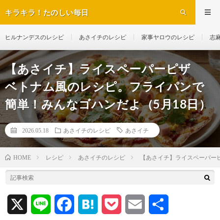
キラキラ！たのしい毎日
ヒルナンデスのレシピ
あさイチのレシピ
家事ヤロウのレシピ
志
【あさイチ】ライスペーパーピザ
ベトナム風のレシピ。フライパンで
簡単！みんなゴハンだよ（5月18日）
2026.05.18
あさイチのレシピ
あさイチ
レシピ
あさイチのレシピ
【あさイチ】ライスペーパー
HOME
X
L
F
H
P
E
共