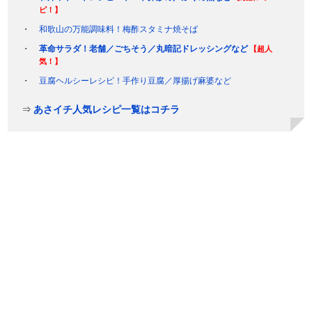
ピ！】
和歌山の万能調味料！梅酢スタミナ焼そば
革命サラダ！老舗／ごちそう／丸暗記ドレッシングなど
【超人
気！】
豆腐ヘルシーレシピ！手作り豆腐／厚揚げ麻婆など
⇒
あさイチ人気レシピ一覧はコチラ