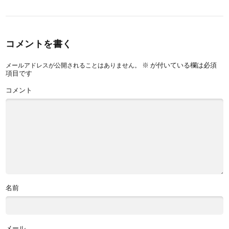
コメントを書く
※
が付いている欄は必須
メールアドレスが公開されることはありません。
項目です
コメント
名前
メール