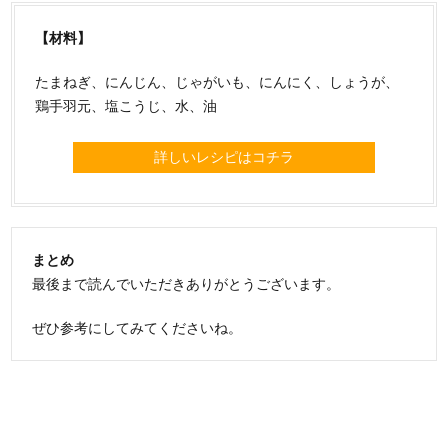
【材料】
たまねぎ、にんじん、じゃがいも、にんにく、しょうが、
鶏手羽元、塩こうじ、水、油
詳しいレシピはコチラ
まとめ
最後まで読んでいただきありがとうございます。
ぜひ参考にしてみてくださいね。