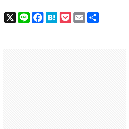
X
L
F
H
P
E
共
i
a
a
o
m
有
n
c
t
c
a
e
e
e
k
i
b
n
e
l
o
a
t
o
k