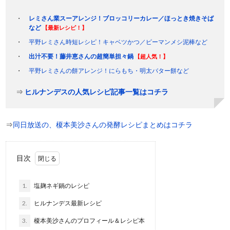
レミさん業スーアレンジ！ブロッコリーカレー／ほっとき焼きそば
など
【最新レシピ！】
平野レミさん時短レシピ！キャベツかつ／ピーマンメシ泥棒など
出汁不要！藤井恵さんの超簡単担々鍋
【超人気！】
平野レミさんの餅アレンジ！にらもち・明太バター餅など
⇒
ヒルナンデスの人気レシピ記事一覧はコチラ
⇒
同日放送の、榎本美沙さんの発酵レシピまとめはコチラ
目次
1.
塩麹ネギ鍋のレシピ
2.
ヒルナンデス最新レシピ
3.
榎本美沙さんのプロフィール＆レシピ本