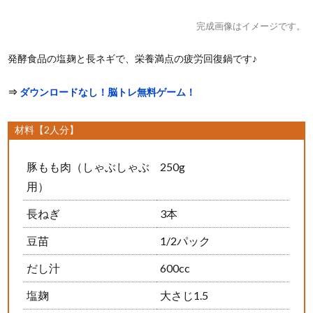
完成画像はイメージです。
発酵食品の塩麹と長ネギで、栄養満点の疲労回復鍋です♪
⇒
ダウンロードなし！脳トレ無料ゲーム！
材料【2人分】
豚もも肉（しゃぶしゃぶ
250g
用）
長ねぎ
3本
豆苗
1/2パック
だし汁
600cc
塩麹
大さじ1.5