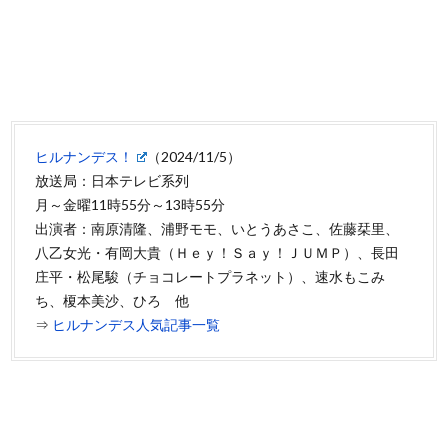
ヒルナンデス！
（2024/11/5）
放送局：日本テレビ系列
月～金曜11時55分～13時55分
出演者：南原清隆、浦野モモ、いとうあさこ、佐藤栞里、
八乙女光・有岡大貴（Ｈｅｙ！Ｓａｙ！ＪＵＭＰ）、長田
庄平・松尾駿（チョコレートプラネット）、速水もこみ
ち、榎本美沙、ひろ 他
⇒
ヒルナンデス人気記事一覧