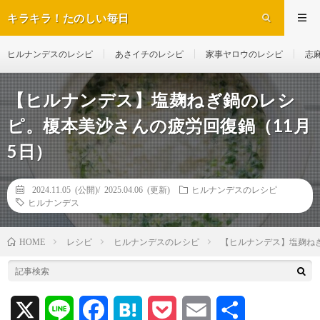
キラキラ！たのしい毎日
ヒルナンデスのレシピ
あさイチのレシピ
家事ヤロウのレシピ
志
【ヒルナンデス】塩麹ねぎ鍋のレシ
ピ。榎本美沙さんの疲労回復鍋（11月
5日）
2024.11.05 (公開)/
2025.04.06 (更新)
ヒルナンデスのレシピ
ヒルナンデス
レシピ
ヒルナンデスのレシピ
【ヒルナンデス】塩麹ね
HOME
X
L
F
H
P
E
共