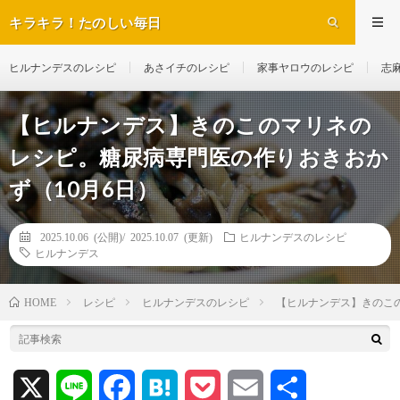
キラキラ！たのしい毎日
ヒルナンデスのレシピ
あさイチのレシピ
家事ヤロウのレシピ
志
【ヒルナンデス】きのこのマリネの
レシピ。糖尿病専門医の作りおきおか
ず（10月6日）
2025.10.06 (公開)/
2025.10.07 (更新)
ヒルナンデスのレシピ
ヒルナンデス
レシピ
ヒルナンデスのレシピ
【ヒルナンデス】きのこ
HOME
X
L
F
H
P
E
共