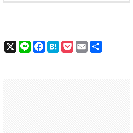
X
L
F
H
P
E
共
i
a
a
o
m
有
n
c
t
c
a
e
e
e
k
i
b
n
e
l
o
a
t
o
k