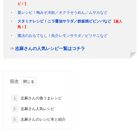
ピ！】
夏レシピ！梅みそ冷奴／オクラそうめん／ムサカなど
スタミナレシピ！ニラ醤油サラダ／鉄板焼ビビンバなど
【超人
気！】
魔法のおもてなし！魚介レモンサラダ／ビリヤニなど
⇒
志麻さんの人気レシピ一覧はコチラ
目次
1.
志麻さんの激うまレシピ
2.
志麻さん人気レシピ
3.
志麻さんのレシピ本と紹介