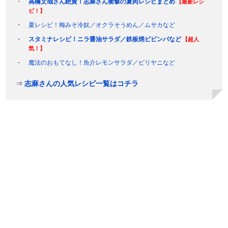
高橋文哉さん絶賛！志麻さん衝撃の夏肉レシピまとめ
【最新レシ
ピ！】
夏レシピ！梅みそ冷奴／オクラそうめん／ムサカなど
スタミナレシピ！ニラ醤油サラダ／鉄板焼ビビンバなど
【超人
気！】
魔法のおもてなし！魚介レモンサラダ／ビリヤニなど
⇒
志麻さんの人気レシピ一覧はコチラ