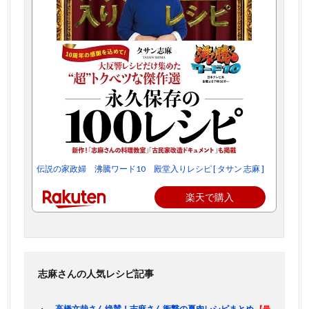
伝説の家政婦 沸騰ワード10 殿堂入りレシピ [ タサン 志麻 ]
楽天で購入
志麻さんの人気レシピ記事
高橋文哉さん絶賛！志麻さん衝撃の夏肉レシピまとめ
【最