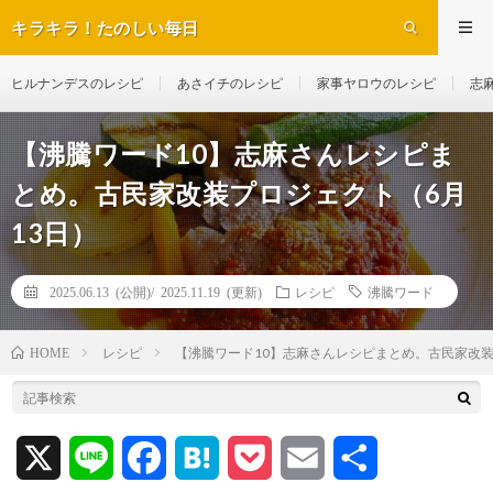
キラキラ！たのしい毎日
ヒルナンデスのレシピ
あさイチのレシピ
家事ヤロウのレシピ
志
【沸騰ワード10】志麻さんレシピま
とめ。古民家改装プロジェクト（6月
13日）
2025.06.13 (公開)/
2025.11.19 (更新)
レシピ
沸騰ワード
レシピ
【沸騰ワード10】志麻さんレシピまとめ。古民家改装
HOME
X
L
F
H
P
E
共