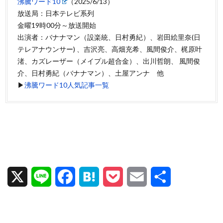
沸騰ワード10
（2025/6/13）
放送局：日本テレビ系列
金曜19時00分～放送開始
出演者：バナナマン（設楽統、日村勇紀）、岩田絵里奈(日
テレアナウンサー) 、吉沢亮、高畑充希、風間俊介、梶原叶
渚、カズレーザー（メイプル超合金）、出川哲朗、 風間俊
介、日村勇紀（バナナマン）、土屋アンナ 他
▶
沸騰ワード10人気記事一覧
X
L
F
H
P
E
共
i
a
a
o
m
有
n
c
t
c
a