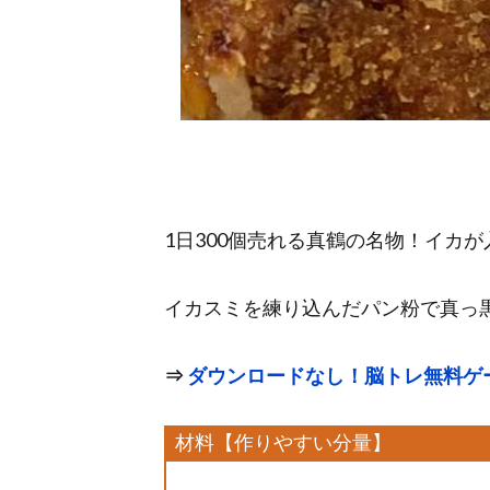
1日300個売れる真鶴の名物！イカ
イカスミを練り込んだパン粉で真っ
⇒
ダウンロードなし！脳トレ無料ゲ
材料【作りやすい分量】