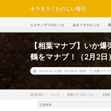
キラキラ！たのしい毎日
テレビで紹介された話題のレシピや美容＆ダイエットな
ヒルナンデスのレシピ
あさイチのレシピ
【相葉マナブ】いか爆
鶴をマナブ！（2月2日
2025.02.02 (公開)/
2025.04.19 (更新)
相葉マナブ
レシピ
相葉マナブのレシピ
【相葉
HOME