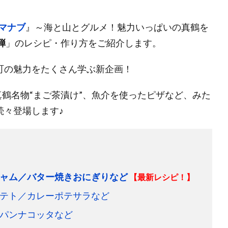
マナブ
』～海と山とグルメ！魅力いっぱいの真鶴を
弾
」のレシピ・作り方をご紹介します。
町の魅力をたくさん学ぶ新企画！
真鶴名物“まご茶漬け”、魚介を使ったピザなど、みた
続々登場します♪
ャム／バター焼きおにぎりなど
【最新レシピ！】
テト／カレーポテサラなど
パンナコッタなど