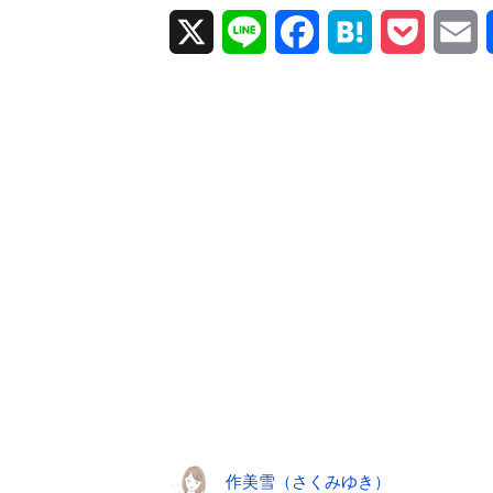
X
L
F
H
P
E
i
a
a
o
m
n
c
t
c
a
e
e
e
k
i
b
n
e
l
o
a
t
o
k
作美雪（さくみゆき）