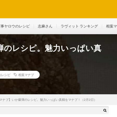
ど、生活に役立つ情報を綴っていきます
家事ヤロウのレシピ
志麻さん
ラヴィット ランキング
相葉マ
弾のレシピ。魅力いっぱい真
）
のレシピ
相葉マナブ
マナブ】いか爆弾のレシピ。魅力いっぱい真鶴をマナブ！（2月2日）