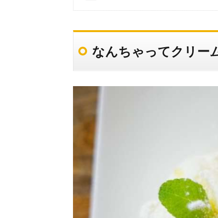
なんちゃってクリー