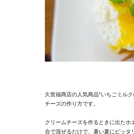
久世福商店の人気商品“いちごミルク
チーズの作り方です。
クリームチーズを作るときに出たホ
合で混ぜるだけで、暑い夏にピッタ