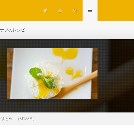
ナブのレシピ
まとめ。（8月26日）