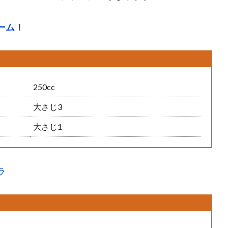
ーム！
250cc
大さじ3
大さじ1
ラ