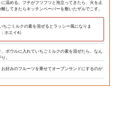
うに温める。フチがフツフツと泡立ってきたら、火を止
分離してきたらキッチンペーパーを敷いたザルでこす。
いちごミルクの素を混ぜるとラッシー風になりま
2：ホエイ4）
り、ボウルに入れていちごミルクの素を混ぜたら、なん
がり。
、お好みのフルーツを乗せてオープンサンドにするのが