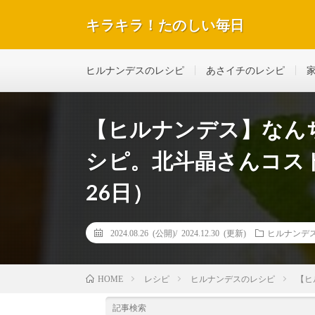
キラキラ！たのしい毎日
テレビで紹介された話題のレシピや美容＆ダイエットな
ヒルナンデスのレシピ
あさイチのレシピ
【ヒルナンデス】なん
シピ。北斗晶さんコス
26日）
2024.08.26 (公開)/
2024.12.30 (更新)
ヒルナンデ
レシピ
ヒルナンデスのレシピ
【ヒ
HOME