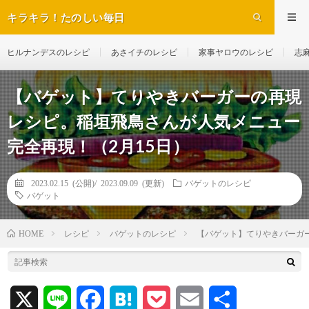
キラキラ！たのしい毎日
ヒルナンデスのレシピ
あさイチのレシピ
家事ヤロウのレシピ
志
【バゲット】てりやきバーガーの再現
レシピ。稲垣飛鳥さんが人気メニュー
完全再現！（2月15日）
2023.02.15 (公開)/
2023.09.09 (更新)
バゲットのレシピ
バゲット
レシピ
バゲットのレシピ
【バゲット】てりやきバーガ
HOME
X
L
F
H
P
E
共