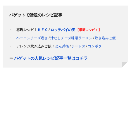
バゲットで話題のレシピ記事
再現レシピ！
ＫＦＣ
/
ロッテパイの実
【最新レシピ！】
ベーコンチーズ巻き
/
汁なしチーズ味噌ラーメン
/
炊き込みご飯
アレンジ炊き込みご飯！
どん兵衛
/
チートス
/
コンポタ
⇒
バゲットの人気レシピ記事一覧はコチラ