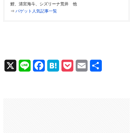
鯉、清宮海斗、シズリーナ荒井 他
⇒
バゲット人気記事一覧
X
L
F
H
P
E
共
i
a
a
o
m
有
n
c
t
c
a
e
e
e
k
i
b
n
e
l
o
a
t