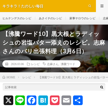
キラキラ！たのしい毎日
ヒルナンデスのレシピ
あさイチのレシピ
家事ヤロウのレシピ
志
【沸騰ワード10】黒大根とラディッ
シュの岩塩バター添えのレシピ。志麻
さんのパリ出張料理（3月6日）
2026.03.06
レシピ
志麻さん
,
沸騰ワード
レシピ
【沸騰ワード10】黒大根とラディッシュの岩塩バタ
HOME
X
L
F
H
P
E
共