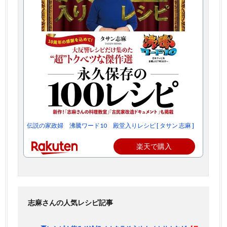
伝説の家政婦 沸騰ワード10 殿堂入りレシピ [ タサン 志麻 ]
楽天で購入
志麻さんの人気レシピ記事