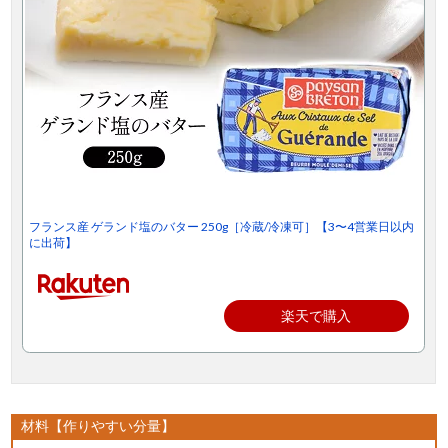
フランス産 ゲランド塩のバター 250g［冷蔵/冷凍可］【3〜4営業日以内
に出荷】
楽天で購入
材料【作りやすい分量】