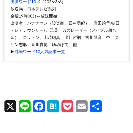
沸騰ワード10
（2026/3/6）
放送局：日本テレビ系列
金曜19時00分～放送開始
出演者：バナナマン（設楽統、日村勇紀）、岩田絵里奈(日
テレアナウンサー) 、乙葉、カズレーザー（メイプル超合
金）、コットン、山時聡真、出川哲朗、古川琴音、杏、タ
サン志麻、直川貴博、ゆめぽて 他
▶
沸騰ワード10人気記事一覧
X
L
F
H
P
E
共
i
a
a
o
m
有
n
c
t
c
a