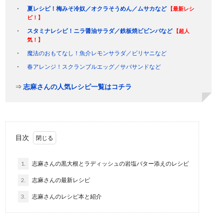
夏レシピ！梅みそ冷奴／オクラそうめん／ムサカなど
【最新レシ
ピ！】
スタミナレシピ！ニラ醤油サラダ／鉄板焼ビビンバなど
【超人
気！】
魔法のおもてなし！魚介レモンサラダ／ビリヤニなど
春アレンジ！スクランブルエッグ／サバサンドなど
⇒
志麻さんの人気レシピ一覧はコチラ
目次
1.
志麻さんの黒大根とラディッシュの岩塩バター添えのレシピ
2.
志麻さんの最新レシピ
3.
志麻さんのレシピ本と紹介