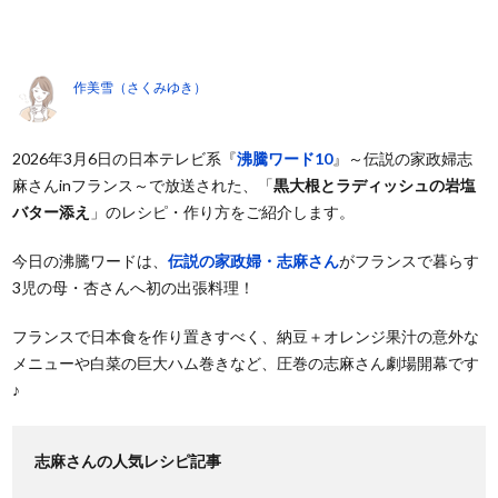
作美雪（さくみゆき）
2026年3月6日の日本テレビ系『
沸騰ワード10
』～伝説の家政婦志
麻さんinフランス～で放送された、「
黒大根とラディッシュの岩塩
バター添え
」のレシピ・作り方をご紹介します。
今日の沸騰ワードは、
伝説の家政婦・志麻さん
がフランスで暮らす
3児の母・杏さんへ初の出張料理！
フランスで日本食を作り置きすべく、納豆＋オレンジ果汁の意外な
メニューや白菜の巨大ハム巻きなど、圧巻の志麻さん劇場開幕です
♪
志麻さんの人気レシピ記事