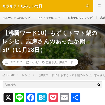
キラキラ！たのしい毎日
ヒルナンデスのレシピ
あさイチのレシピ
家事ヤロウのレシピ
志
【沸騰ワード10】もずくトマト鍋の
レシピ。志麻さんのあったか鍋
SP（11月28日）
2025.11.28
レシピ
志麻さん
,
沸騰ワード
レシピ
【沸騰ワード10】もずくトマト鍋のレシピ。志麻さんの
HOME
X
L
F
H
P
E
共