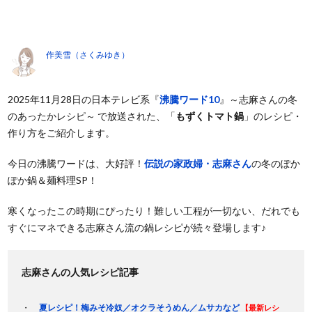
作美雪（さくみゆき）
2025年11月28日の日本テレビ系『
沸騰ワード10
』～志麻さんの冬
のあったかレシピ～ で放送された、「
もずくトマト鍋
」のレシピ・
作り方をご紹介します。
今日の沸騰ワードは、大好評！
伝説の家政婦・志麻さん
の冬のぽか
ぽか鍋＆麺料理SP！
寒くなったこの時期にぴったり！難しい工程が一切ない、だれでも
すぐにマネできる志麻さん流の鍋レシピが続々登場します♪
志麻さんの人気レシピ記事
夏レシピ！梅みそ冷奴／オクラそうめん／ムサカなど
【最新レシ