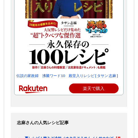
伝説の家政婦 沸騰ワード10 殿堂入りレシピ [ タサン 志麻 ]
楽天で購入
志麻さんの人気レシピ記事