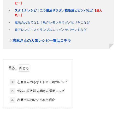
ピ！】
スタミナレシピ！ニラ醤油サラダ／鉄板焼ビビンバなど
【超人
気！】
魔法のおもてなし！魚介レモンサラダ／ビリヤニなど
春アレンジ！スクランブルエッグ／サバサンドなど
⇒
志麻さんの人気レシピ一覧はコチラ
目次
1.
志麻さんのもずくトマト鍋のレシピ
2.
伝説の家政婦 志麻さん最新レシピ
3.
志麻さんのレシピ本と紹介