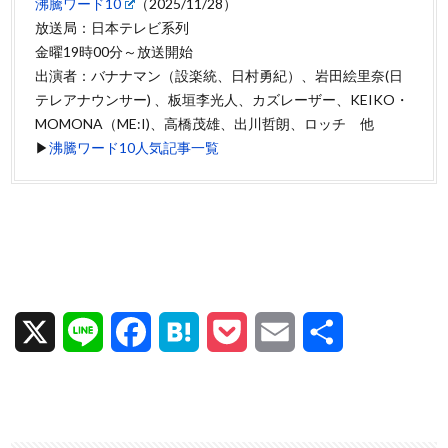
沸騰ワード10
（2025/11/28）
放送局：日本テレビ系列
金曜19時00分～放送開始
出演者：バナナマン（設楽統、日村勇紀）、岩田絵里奈(日
テレアナウンサー) 、板垣李光人、カズレーザー、KEIKO・
MOMONA（ME:I)、高橋茂雄、出川哲朗、ロッチ 他
▶
沸騰ワード10人気記事一覧
X
L
F
H
P
E
共
i
a
a
o
m
有
n
c
t
c
a