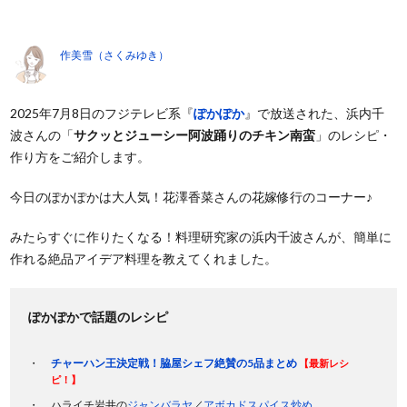
作美雪（さくみゆき）
2025年7月8日のフジテレビ系『
ぽかぽか
』で放送された、浜内千
波さんの「
サクッとジューシー阿波踊りのチキン南蛮
」のレシピ・
作り方をご紹介します。
今日のぽかぽかは大人気！花澤香菜さんの花嫁修行のコーナー♪
みたらすぐに作りたくなる！料理研究家の浜内千波さんが、簡単に
作れる絶品アイデア料理を教えてくれました。
ぽかぽかで話題のレシピ
チャーハン王決定戦！脇屋シェフ絶賛の5品まとめ
【最新レシ
ピ！】
ハライチ岩井の
ジャンバラヤ
／
アボカドスパイス炒め