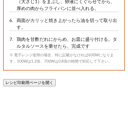
（大さじ1）をまぶし、卵液にくぐらせてから、
厚めの肉からフライパンに並べ入れる。
両面がカリッと焼き上がったら油を切って取り出
す。
鶏肉を甘酢だれにからめ、お皿に盛り付ける。タ
ルタルソースを乗せたら、完成です
※ 電子レンジ使用の場合、特に記載がなければ600Wになりま
す。500Wは1.2倍、700Wは0.8倍の時間で対応して下さい。