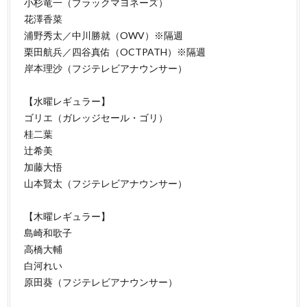
小杉竜一（ブラックマヨネーズ）
花澤香菜
浦野秀太／中川勝就（OWV）※隔週
栗田航兵／四谷真佑（OCTPATH）※隔週
岸本理沙（フジテレビアナウンサー）
【水曜レギュラー】
ゴリエ（ガレッジセール・ゴリ）
桂二葉
辻希美
加藤大悟
山本賢太（フジテレビアナウンサー）
【木曜レギュラー】
島崎和歌子
高橋大輔
白河れい
原田葵（フジテレビアナウンサー）