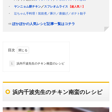
ヤンニョム餅チキン
／
スフレオムライス
【超人気！】
辻ちゃん手料理！筑前煮／豚汁／唐揚げ／ポテト餃子
⇒
ぽかぽかの人気レシピ記事一覧はコチラ
目次
1.
浜内千波先生のチキン南蛮のレシピ
浜内千波先生のチキン南蛮のレシピ