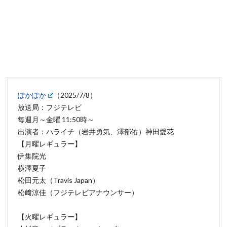
ぽかぽか
（2025/7/8）
放送局：フジテレビ
毎週月～金曜 11:50時～
出演者：ハライチ（岩井勇気、澤部佑）神田愛花
【月曜レギュラー】
伊集院光
横澤夏子
松田元太（Travis Japan）
松﨑涼佳（フジテレビアナウンサー）
【火曜レギュラー】