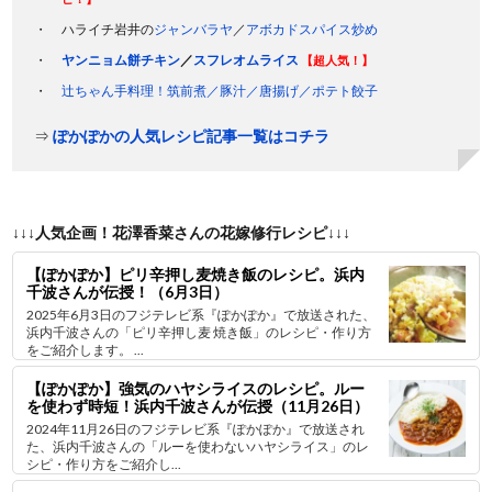
ハライチ岩井の
ジャンバラヤ
／
アボカドスパイス炒め
ヤンニョム餅チキン
／
スフレオムライス
【超人気！】
辻ちゃん手料理！筑前煮／豚汁／唐揚げ／ポテト餃子
⇒
ぽかぽかの人気レシピ記事一覧はコチラ
↓↓↓人気企画！花澤香菜さんの花嫁修行レシピ↓↓↓
【ぽかぽか】ピリ辛押し麦焼き飯のレシピ。浜内
千波さんが伝授！（6月3日）
2025年6月3日のフジテレビ系『ぽかぽか』で放送された、
浜内千波さんの「ピリ辛押し麦 焼き飯」のレシピ・作り方
をご紹介します。 ...
【ぽかぽか】強気のハヤシライスのレシピ。ルー
を使わず時短！浜内千波さんが伝授（11月26日）
2024年11月26日のフジテレビ系『ぽかぽか』で放送され
た、浜内千波さんの「ルーを使わないハヤシライス」のレ
シピ・作り方をご紹介し...