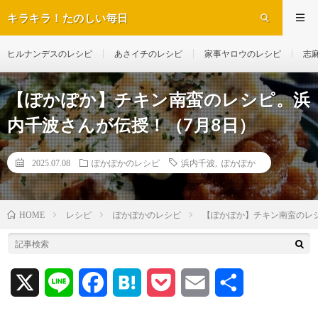
キラキラ！たのしい毎日
ヒルナンデスのレシピ
あさイチのレシピ
家事ヤロウのレシピ
志
【ぽかぽか】チキン南蛮のレシピ。浜
内千波さんが伝授！（7月8日）
2025.07.08
ぽかぽかのレシピ
浜内千波
,
ぽかぽか
レシピ
ぽかぽかのレシピ
【ぽかぽか】チキン南蛮のレ
HOME
X
L
F
H
P
E
共
i
a
a
o
m
有