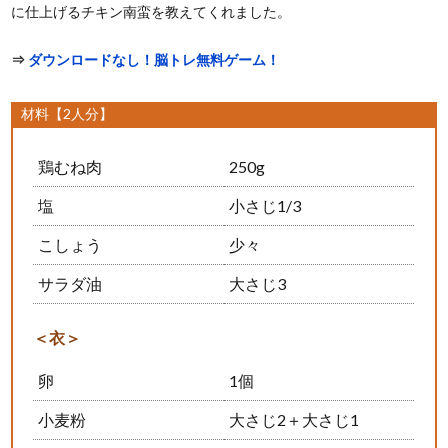
に仕上げるチキン南蛮を教えてくれました。
⇒
ダウンロードなし！脳トレ無料ゲーム！
材料【2人分】
鶏むね肉
250g
塩
小さじ1/3
こしょう
少々
サラダ油
大さじ3
＜衣＞
卵
1個
小麦粉
大さじ2＋大さじ1