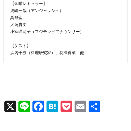
【金曜レギュラー】
児嶋一哉（アンジャッシュ）
真飛聖
犬飼貴丈
小室瑛莉子（フジテレビアナウンサー）
【ゲスト】
浜内千波（料理研究家）、花澤香菜 他
X
L
F
H
P
E
共
i
a
a
o
m
有
n
c
t
c
a