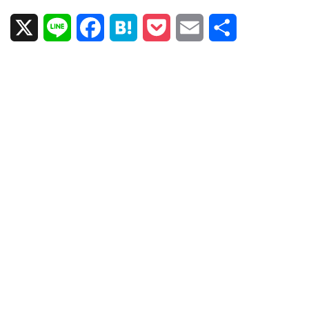
X
L
F
H
P
E
共
i
a
a
o
m
有
n
c
t
c
a
e
e
e
k
i
b
n
e
l
o
a
t
o
k