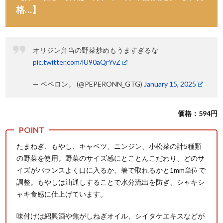
格…】
オリジン弁当の野菜炒めもうますぎるな
pic.twitter.com/lU90aQrYvZ
— ペペロン。 (@PEPERONN_GTG)
January 15, 2025
価格：594円
たまねぎ、もやし、キャベツ、ニンジン、小松菜の計5種類
の野菜を使用。野菜のサイズ感にとことんこだわり、どのサ
イズがバランスよく口に入るか、箸で取れるかと1mm単位で
調整。もやしは油通しすることで水分流出を防ぎ、シャキシ
ャキ食感に仕上げています。
味付けは紹興酒や焦がしねぎオイル、シイタケエキスなどが