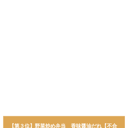
【第３位】野菜炒め弁当 香味醤油だれ【不合