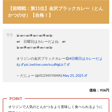
【前哨戦：第11位】金沢ブラックカレー（とん
かつのせ）【合格！】
💫🍛⭐️🍛🌟🍛⭐️🍛🌟🍛💫
🍛 日曜日はカレーだよね 🍛
💫🍛🌟🍛⭐️🍛🌟🍛⭐️🍛💫
オリジンの金沢ブラックカレー😋
#日曜日はカレーだよ
ね
pic.twitter.com/scuiNgLic7
— だじょー (@012345YAMA)
May 25, 2025
価格：906円
オリジンで人気のとんかつをより美味しく食べられるように