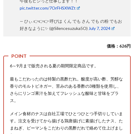
午後もビシっと仕事します！！
pic.twitter.com/7OrFHSXWZt
— ひぃ 👉👉👉 呼びは くん でも さん でも の粉 でもお
好きなように✨ (@Silencesuzuka5O)
July 7, 2024
価格：626円
6～9月まで販売される夏の期間限定商品です。
最もこだわったのは特製の黒酢だれ。酸度が高い酢、芳醇な
香りのモルトビネガー、苦みのある香酢の3種類を使用し、
さらにリンゴ果汁を加えてフレッシュな酸味と甘味をプラ
ス。
メイン食材のナスは自社工場でひとつひとつ手切りしていま
す。注文を受けてから揚げる鶏唐揚げに素揚げしたナス、た
まねぎ、ピーマンをこだわりの黒酢だれで絡めて仕上げまし