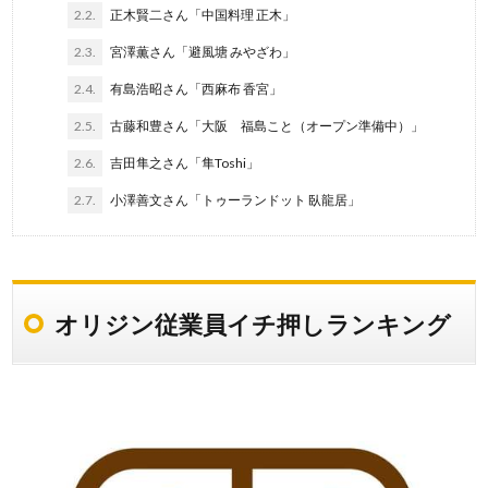
2.2.
正木賢二さん「中国料理 正木」
2.3.
宮澤薫さん「避風塘 みやざわ」
2.4.
有島浩昭さん「西麻布 香宮」
2.5.
古藤和豊さん「大阪 福島こと（オープン準備中）」
2.6.
吉田隼之さん「隼Toshi」
2.7.
小澤善文さん「トゥーランドット 臥龍居」
オリジン従業員イチ押しランキング