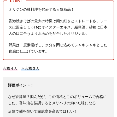
オリジンの麺料理を代表する人気商品！
香港焼きそばの最大の特徴は麺の細さとストレートさ。ソー
スは国産しょうゆにオイスターエキス、紹興酒、砂糖に日本
人の口に合うよう水あめを配合したオリジナル。
野菜は一度素揚げし、水分を閉じ込めてシャキシャキとした
食感に仕上げています。
合格４人
不合格３人
評価ポイント：
なぜ香港風？悩んだが、この価格とこのボリュームで合格に
した。香味油を強調するとメリハリの効いた味になる
店舗で麺を焼いて完成度を高めてほしい！