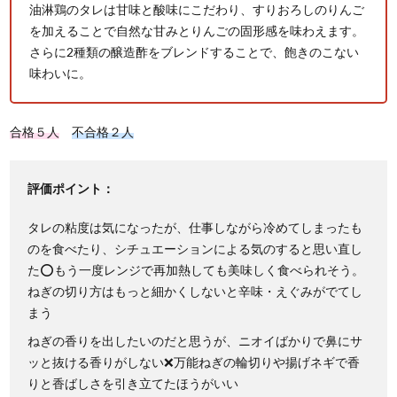
油淋鶏のタレは甘味と酸味にこだわり、すりおろしのりんご
を加えることで自然な甘みとりんごの固形感を味わえます。
さらに2種類の醸造酢をブレンドすることで、飽きのこない
味わいに。
合格５人
不合格２人
評価ポイント：
タレの粘度は気になったが、仕事しながら冷めてしまったも
のを食べたり、シチュエーションによる気のすると思い直し
た⭕もう一度レンジで再加熱しても美味しく食べられそう。
ねぎの切り方はもっと細かくしないと辛味・えぐみがでてし
まう
ねぎの香りを出したいのだと思うが、ニオイばかりで鼻にサ
ッと抜ける香りがしない❌万能ねぎの輪切りや揚げネギで香
りと香ばしさを引き立てたほうがいい