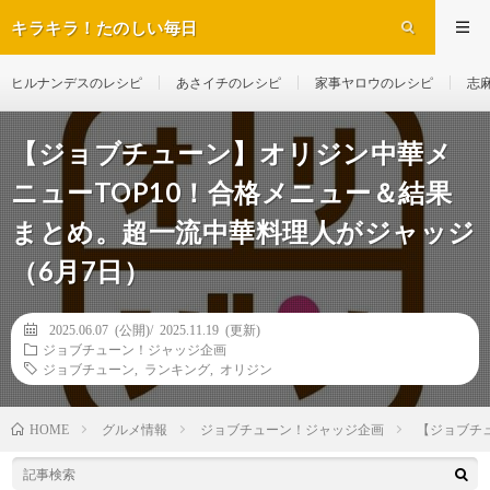
キラキラ！たのしい毎日
ヒルナンデスのレシピ
あさイチのレシピ
家事ヤロウのレシピ
志
【ジョブチューン】オリジン中華メ
ニューTOP10！合格メニュー＆結果
まとめ。超一流中華料理人がジャッジ
（6月7日）
2025.06.07 (公開)/
2025.11.19 (更新)
ジョブチューン！ジャッジ企画
ジョブチューン
,
ランキング
,
オリジン
グルメ情報
ジョブチューン！ジャッジ企画
【ジョブチ
HOME