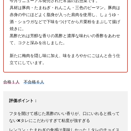
今月リニューアル発売された常温のお惣菜です。
具材は豚肉・たまねぎ・れんこん・三色のピーマン。豚肉は
赤身の中にほどよく脂身が入った肩肉を使用し、しょうゆ・
酒・ショウガなどで下味をつけてから片栗粉をまぶして揚げ
焼きに。
黒酢だれは芳醇な香りの黒酢と濃厚な味わいの香酢をあわせ
て、コクと深みを出しました。
新たに梅肉を隠し味に加え、味をまろやかにごはんと合う仕
立てにしています。
合格１人
不合格６人
評価ポイント：
フタを開けて感じた黒酢のいい香りが、口にいれると残って
ない❌タレにこだわりすぎて粘度が強すぎる
レンコン・たまねぎの食感は美味しかった！タレのチョイス