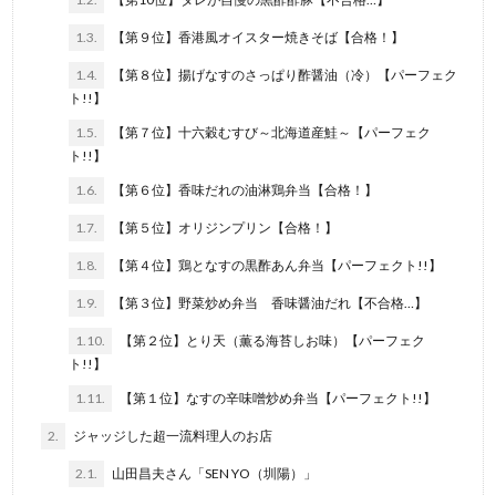
1.3.
【第９位】香港風オイスター焼きそば【合格！】
1.4.
【第８位】揚げなすのさっぱり酢醤油（冷）【パーフェク
ト!!】
1.5.
【第７位】十六穀むすび～北海道産鮭～【パーフェク
ト!!】
1.6.
【第６位】香味だれの油淋鶏弁当【合格！】
1.7.
【第５位】オリジンプリン【合格！】
1.8.
【第４位】鶏となすの黒酢あん弁当【パーフェクト!!】
1.9.
【第３位】野菜炒め弁当 香味醤油だれ【不合格…】
1.10.
【第２位】とり天（薫る海苔しお味）【パーフェク
ト!!】
1.11.
【第１位】なすの辛味噌炒め弁当【パーフェクト!!】
2.
ジャッジした超一流料理人のお店
2.1.
山田昌夫さん「SEN YO（圳陽）」