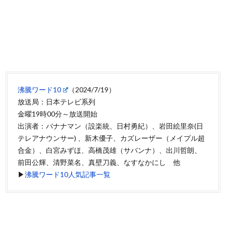
沸騰ワード10
（2024/7/19）
放送局：日本テレビ系列
金曜19時00分～放送開始
出演者：バナナマン（設楽統、日村勇紀）、岩田絵里奈(日
テレアナウンサー) 、新木優子、カズレーザー（メイプル超
合金）、白宮みずほ、高橋茂雄（サバンナ）、出川哲朗、
前田公輝、清野菜名、真壁刀義、なすなかにし 他
▶
沸騰ワード10人気記事一覧