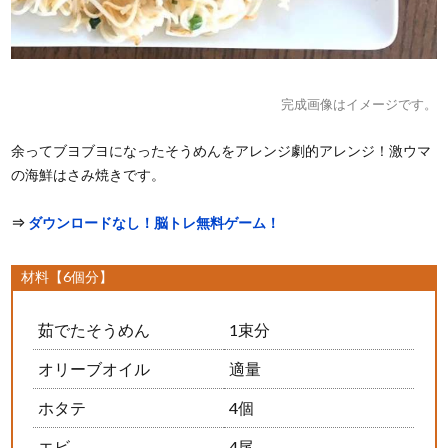
完成画像はイメージです。
余ってブヨブヨになったそうめんをアレンジ劇的アレンジ！激ウマ
の海鮮はさみ焼きです。
⇒
ダウンロードなし！脳トレ無料ゲーム！
材料【6個分】
茹でたそうめん
1束分
オリーブオイル
適量
ホタテ
4個
エビ
4尾