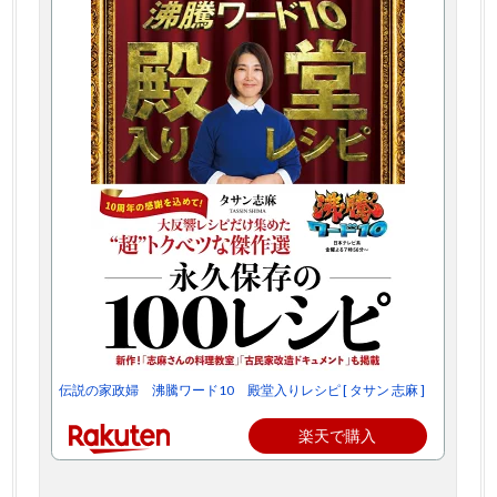
伝説の家政婦 沸騰ワード10 殿堂入りレシピ [ タサン 志麻 ]
楽天で購入