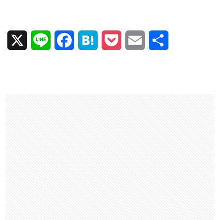
X
L
F
H
P
E
共
i
a
a
o
m
有
n
c
t
c
a
e
e
e
k
i
b
n
e
l
o
a
t
o
k