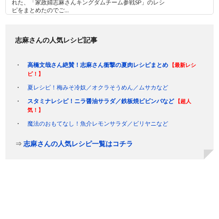
れた、「家政婦志麻さんキングダムチーム参戦SP」のレシ
ピをまとめたのでご...
志麻さんの人気レシピ記事
高橋文哉さん絶賛！志麻さん衝撃の夏肉レシピまとめ
【最新レシ
ピ！】
夏レシピ！梅みそ冷奴／オクラそうめん／ムサカなど
スタミナレシピ！ニラ醤油サラダ／鉄板焼ビビンバなど
【超人
気！】
魔法のおもてなし！魚介レモンサラダ／ビリヤニなど
⇒
志麻さんの人気レシピ一覧はコチラ