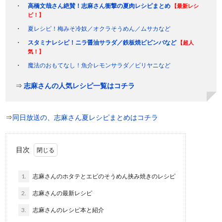
高橋文哉さん絶賛！志麻さん衝撃の夏肉レシピまとめ
【最新レシ
ピ！】
夏レシピ！梅みそ冷奴／オクラそうめん／ムサカなど
スタミナレシピ！ニラ醤油サラダ／鉄板焼ビビンバなど
【超人
気！】
魔法のおもてなし！魚介レモンサラダ／ビリヤニなど
⇒
志麻さんの人気レシピ一覧はコチラ
⇒
同日放送の、志麻さん夏レシピまとめはコチラ
目次
1.
志麻さんのホタテとエビのそうめん挟み焼きのレシピ
2.
志麻さんの最新レシピ
3.
志麻さんのレシピ本と紹介