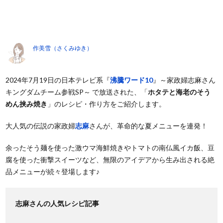
作美雪（さくみゆき）
2024年7月19日の日本テレビ系『
沸騰ワード10
』～家政婦志麻さん
キングダムチーム参戦SP～ で放送された、「
ホタテと海老のそう
めん挟み焼き
」のレシピ・作り方をご紹介します。
大人気の伝説の家政婦
志麻
さんが、革命的な夏メニューを連発！
余ったそう麺を使った激ウマ海鮮焼きやトマトの南仏風イカ飯、豆
腐を使った衝撃スイーツなど、無限のアイデアから生み出される絶
品メニューが続々登場します♪
志麻さんの人気レシピ記事