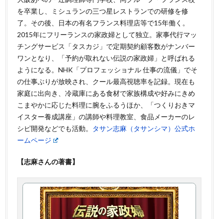
を卒業し、ミシュランの三つ星レストランでの研修を修
了。その後、日本の有名フランス料理店等で15年働く。
2015年にフリーランスの家政婦として独立。家事代行マッ
チングサービス「タスカジ」で定期契約顧客数がナンバー
ワンとなり、「予約が取れない伝説の家政婦」と呼ばれる
ようになる。NHK「プロフェッショナル 仕事の流儀」でそ
の仕事ぶりが放映され、クール最高視聴率を記録。現在も
家庭に出向き、冷蔵庫にある食材で家族構成や好みにきめ
こまやかに応じた料理に腕をふるうほか、「つくりおきマ
イスター養成講座」の講師や料理教室、食品メーカーのレ
シピ開発などでも活動。
タサン志麻（タサンシマ）公式ホ
ームページ
【志麻さんの著書】