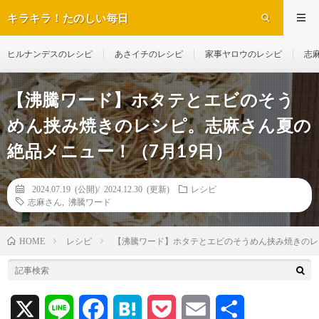
キラキラ！たのしい毎日
ヒルナンデスのレシピ
あさイチのレシピ
家事ヤロウのレシピ
志
【沸騰ワード】ホタテとエビのそう
めん挟み焼きのレシピ。志麻さん夏の
絶品メニュー！（7月19日）
2024.07.19 (公開)/
2024.12.30 (更新)
レシピ
志麻さん
,
沸騰ワード
レシピ
【沸騰ワード】ホタテとエビのそうめん挟み焼きのレ
HOME
X
L
F
H
P
E
共