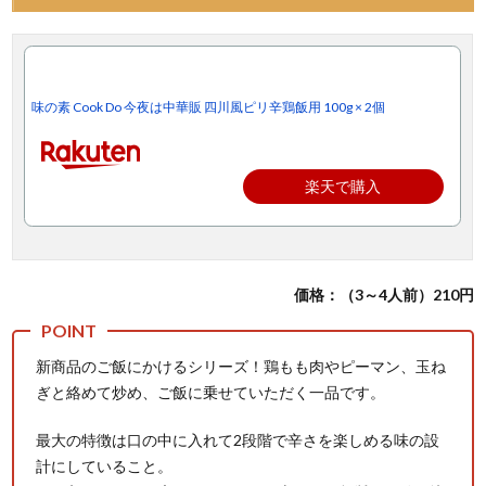
味の素 Cook Do 今夜は中華販 四川風ピリ辛鶏飯用 100g × 2個
楽天で購入
価格：（3～4人前）210円
新商品のご飯にかけるシリーズ！鶏もも肉やピーマン、玉ね
ぎと絡めて炒め、ご飯に乗せていただく一品です。
最大の特徴は口の中に入れて2段階で辛さを楽しめる味の設
計にしていること。