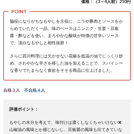
価格：（3～4人前）210円
脇役になりがちなもやしを主役に、ニラや豚肉とソースをか
らめていただく一品。味のベースはニンニク・生姜・豆板
醤・酢などを使い、まろやかな酸味が特徴の甘辛いソース
で、淡白なもやしと相性抜群！
さらに四川料理には欠かせない花椒を低温の油でじっくり炒
め、さわやかな辛さを移した油を加えることで、スパイシー
な香りでたまらなく食欲をそそる商品に仕上げました。
合格３人
不合格４人
評価ポイント：
もやしの水分を考えて、味付けは濃くしなくちゃいけない❌
山椒油の風味とか感じないし、豆板醤の風味も出てきていな