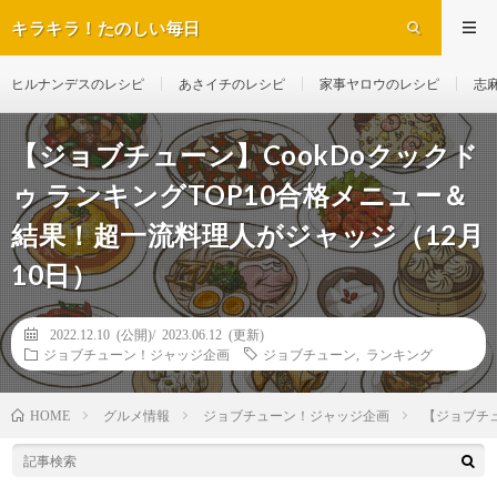
キラキラ！たのしい毎日
ヒルナンデスのレシピ
あさイチのレシピ
家事ヤロウのレシピ
志
【ジョブチューン】CookDoクックド
ゥ ランキングTOP10合格メニュー＆
結果！超一流料理人がジャッジ（12月
10日）
2022.12.10 (公開)/
2023.06.12 (更新)
ジョブチューン！ジャッジ企画
ジョブチューン
,
ランキング
グルメ情報
ジョブチューン！ジャッジ企画
【ジョブチュ
HOME