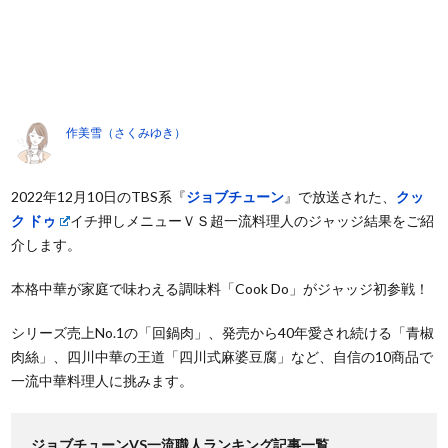
作美雪（さくみゆき）
2022年12月10日のTBS系『
ジョブチューン
』で放送された、
クッ
ク ドゥ
イチ押しメニューＶＳ超一流料理人のジャッジ結果をご紹
介します。
本格中華が家庭で味わえる調味料「Cook Do」がジャッジ初参戦！
シリーズ売上No.1の「回鍋肉」、発売から40年愛され続ける「青椒
肉絲」、四川中華の王道「四川式麻婆豆腐」など、自信の10商品で
一流中華料理人に挑みます。
ジョブチューンVS一流職人ランキング記事一覧