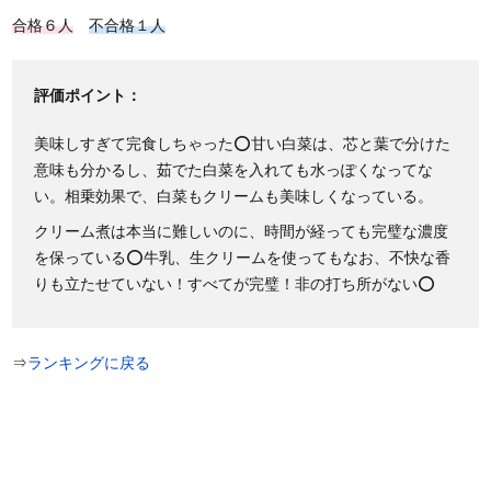
合格６人
不合格１人
評価ポイント：
美味しすぎて完食しちゃった⭕甘い白菜は、芯と葉で分けた
意味も分かるし、茹でた白菜を入れても水っぽくなってな
い。相乗効果で、白菜もクリームも美味しくなっている。
クリーム煮は本当に難しいのに、時間が経っても完璧な濃度
を保っている⭕牛乳、生クリームを使ってもなお、不快な香
りも立たせていない！すべてが完璧！非の打ち所がない⭕
⇒
ランキングに戻る