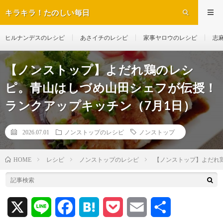
キラキラ！たのしい毎日
ヒルナンデスのレシピ
あさイチのレシピ
家事ヤロウのレシピ
志
【ノンストップ】よだれ鶏のレシ
ピ。青山はしづめ山田シェフが伝授！
ランクアップキッチン（7月1日）
2026.07.01
ノンストップのレシピ
ノンストップ
レシピ
ノンストップのレシピ
【ノンストップ】よだれ
HOME
X
L
F
H
P
E
共