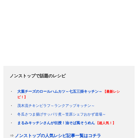
ノンストップで話題のレシピ
大葉チーズのロールハムカツ～七五三掛キッチン～
【最新レシ
ピ！】
茂木流チキンピラフ～ランクアップキッチン～
冬瓜さつま揚げサッパリ煮～笠原シェフおかず道場～
まるみキッチンさんが伝授！油そば風そうめん
【超人気！】
⇒
ノンストップの人気レシピ記事一覧はコチラ