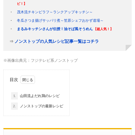
ピ！】
茂木流チキンピラフ～ランクアップキッチン～
冬瓜さつま揚げサッパリ煮～笠原シェフおかず道場～
まるみキッチンさんが伝授！油そば風そうめん
【超人気！】
⇒
ノンストップの人気レシピ記事一覧はコチラ
※画像出典元：フジテレビ系ノンストップ
目次
1.
山田流よだれ鶏のレシピ
2.
ノンストップの最新レシピ