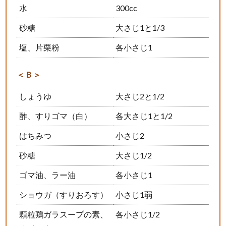
水
300cc
砂糖
大さじ1と1/3
塩、片栗粉
各小さじ1
＜Ｂ＞
しょうゆ
大さじ2と1/2
酢、すりゴマ（白）
各大さじ1と1/2
はちみつ
小さじ2
砂糖
大さじ1/2
ゴマ油、ラー油
各小さじ1
ショウガ（すりおろす）
小さじ1弱
顆粒鶏ガラスープの素、
各小さじ1/2