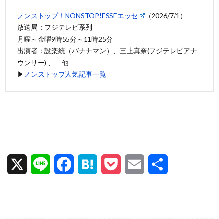
ノンストップ！NONSTOP!ESSEエッセ
（2026/7/1）
放送局：フジテレビ系列
月曜～金曜9時55分～11時25分
出演者：設楽統（バナナマン）、三上真奈(フジテレビアナ
ウンサー) 、 他
▶
ノンストップ人気記事一覧
X
L
F
H
P
E
共
i
a
a
o
m
有
n
c
t
c
a