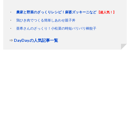
農家と野菜のざっくりレシピ！麻婆ズッキーニなど
【超人気！】
鶏ひき肉でつくる簡単しあわせ親子丼
亜希さんのざっくり！小松菜の時短バリバリ棒餃子
⇒
DayDay.の人気記事一覧