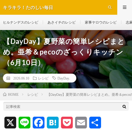
キラキラ！たのしい毎日
ヒルナンデスのレシピ
あさイチのレシピ
家事ヤロウのレシピ
志
【DayDay】夏野菜の簡単レシピまと
め。亜希＆pecoのざっくりキッチン
（6月10日）
2026.06.10
レシピ
DayDay.
レシピ
【DayDay】夏野菜の簡単レシピまとめ。亜希＆pec
HOME
X
L
F
H
P
E
共