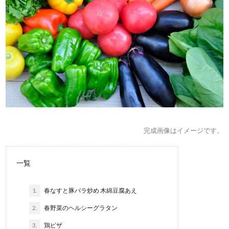
完成画像はイメージです。
一覧
1.
春なすと豚バラ炒め 木綿豆腐あえ
2.
春野菜のヘルシーグラタン
3.
鶏ピザ