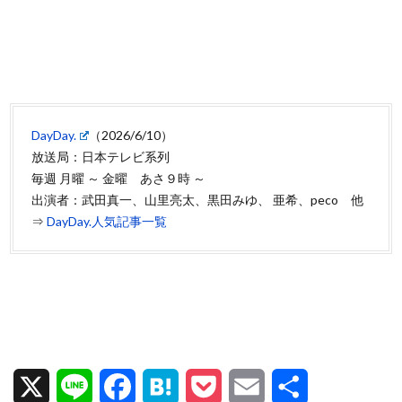
DayDay.
（2026/6/10）
放送局：日本テレビ系列
毎週 月曜 ～ 金曜 あさ９時 ～
出演者：武田真一、山里亮太、黒田みゆ、 亜希、peco 他
⇒
DayDay.人気記事一覧
X
L
F
H
P
E
共