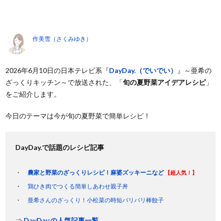
作美雪（さくみゆき）
2026年6月10日の日本テレビ系『
DayDay.（でいでい）
』～亜希の
ざっくりキッチン～で放送された、「
旬の夏野菜アイデアレシピ
」
をご紹介します。
今日のテーマは今が旬の夏野菜で簡単レシピ！
DayDay.で話題のレシピ記事
農家と野菜のざっくりレシピ！麻婆ズッキーニなど
【超人気！】
鶏ひき肉でつくる簡単しあわせ親子丼
亜希さんのざっくり！小松菜の時短バリバリ棒餃子
⇒
DayDay.の人気記事一覧