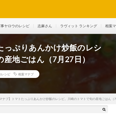
ど、生活に役立つ情報を綴っていきます
家事ヤロウのレシピ
志麻さん
ラヴィット ランキング
相葉マ
たっぷりあんかけ炒飯のレシ
産地ごはん（7月27日）
のレシピ
相葉マナブ
マナブ】トマトたっぷりあんかけ炒飯のレシピ。川崎のトマトで旬の産地ごはん（7