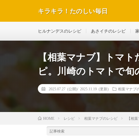
キラキラ！たのしい毎日
テレビで紹介された話題のレシピや美容＆ダイエットな
ヒルナンデスのレシピ
あさイチのレシピ
【相葉マナブ】トマト
ピ。川崎のトマトで旬の
2025.07.27 (公開)/
2025.11.19 (更新)
相葉マナブ
レシピ
相葉マナブのレシピ
【相葉
HOME