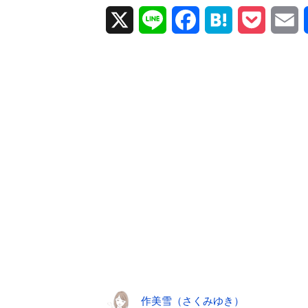
X
L
F
H
P
E
i
a
a
o
m
n
c
t
c
a
e
e
e
k
i
b
n
e
l
o
a
t
o
k
作美雪（さくみゆき）