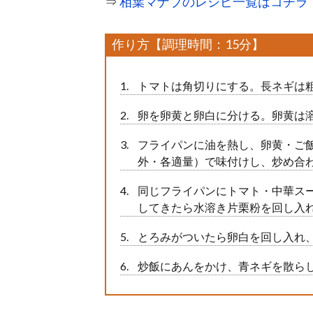
⇒
相葉マナブのレシピ一覧はコチラ
作り方【調理時間：15分】
トマトは角切りにする。長ネギは
卵を卵黄と卵白に分ける。卵黄は
フライパンに油を熱し、卵黄・ご
外・各適量）で味付けし、炒め合
同じフライパンにトマト・中華ス
してきたら水溶き片栗粉を回し入
とろみがついたら卵白を回し入れ
炒飯にあんをかけ、青ネギを散ら