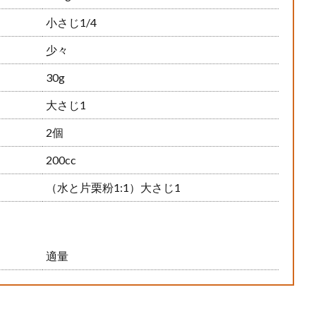
小さじ1/4
少々
30g
大さじ1
2個
200cc
（水と片栗粉1:1）大さじ1
適量