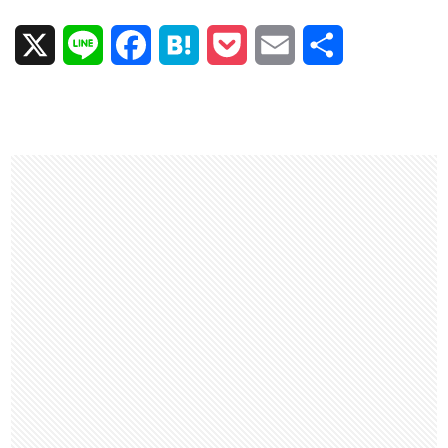
X
L
F
H
P
E
共
i
a
a
o
m
有
n
c
t
c
a
e
e
e
k
i
b
n
e
l
o
a
t
o
k