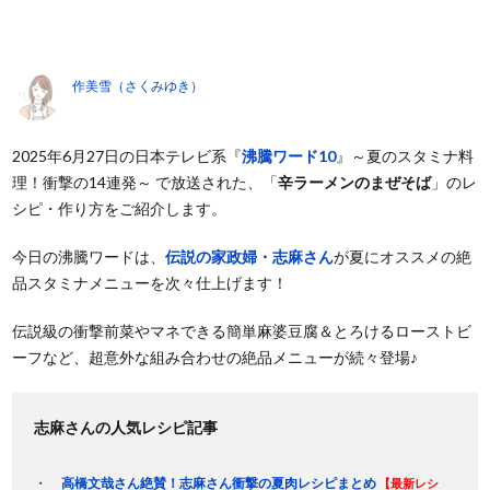
作美雪（さくみゆき）
2025年6月27日の日本テレビ系『
沸騰ワード10
』～夏のスタミナ料
理！衝撃の14連発～ で放送された、「
辛ラーメンのまぜそば
」のレ
シピ・作り方をご紹介します。
今日の沸騰ワードは、
伝説の家政婦・志麻さん
が夏にオススメの絶
品スタミナメニューを次々仕上げます！
伝説級の衝撃前菜やマネできる簡単麻婆豆腐＆とろけるローストビ
ーフなど、超意外な組み合わせの絶品メニューが続々登場♪
志麻さんの人気レシピ記事
高橋文哉さん絶賛！志麻さん衝撃の夏肉レシピまとめ
【最新レシ