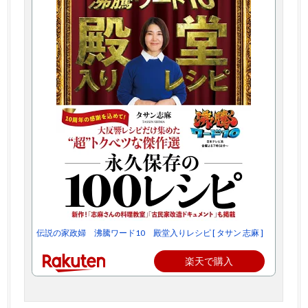
伝説の家政婦 沸騰ワード10 殿堂入りレシピ [ タサン 志麻 ]
楽天で購入