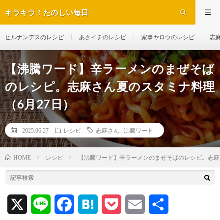
キラキラ！たのしい毎日
ヒルナンデスのレシピ
あさイチのレシピ
家事ヤロウのレシピ
志
【沸騰ワード】辛ラーメンのまぜそば
のレシピ。志麻さん夏のスタミナ料理
（6月27日）
2025.06.27
レシピ
志麻さん
,
沸騰ワード
レシピ
【沸騰ワード】辛ラーメンのまぜそばのレシピ。志麻
HOME
X
L
F
H
P
E
共