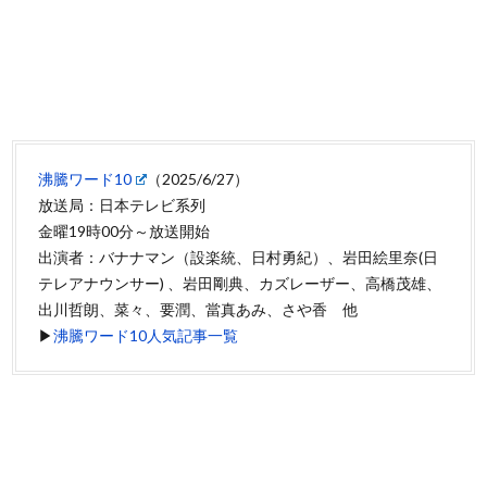
沸騰ワード10
（2025/6/27）
放送局：日本テレビ系列
金曜19時00分～放送開始
出演者：バナナマン（設楽統、日村勇紀）、岩田絵里奈(日
テレアナウンサー) 、岩田剛典、カズレーザー、高橋茂雄、
出川哲朗、菜々、要潤、當真あみ、さや香 他
▶
沸騰ワード10人気記事一覧