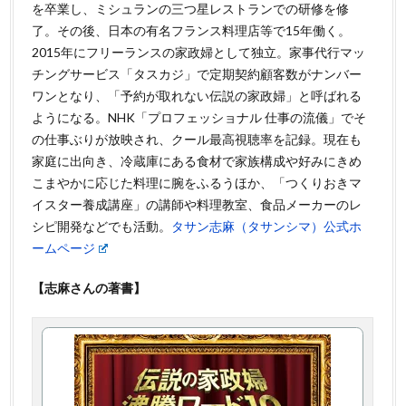
を卒業し、ミシュランの三つ星レストランでの研修を修
了。その後、日本の有名フランス料理店等で15年働く。
2015年にフリーランスの家政婦として独立。家事代行マッ
チングサービス「タスカジ」で定期契約顧客数がナンバー
ワンとなり、「予約が取れない伝説の家政婦」と呼ばれる
ようになる。NHK「プロフェッショナル 仕事の流儀」でそ
の仕事ぶりが放映され、クール最高視聴率を記録。現在も
家庭に出向き、冷蔵庫にある食材で家族構成や好みにきめ
こまやかに応じた料理に腕をふるうほか、「つくりおきマ
イスター養成講座」の講師や料理教室、食品メーカーのレ
シピ開発などでも活動。
タサン志麻（タサンシマ）公式ホ
ームページ
【志麻さんの著書】