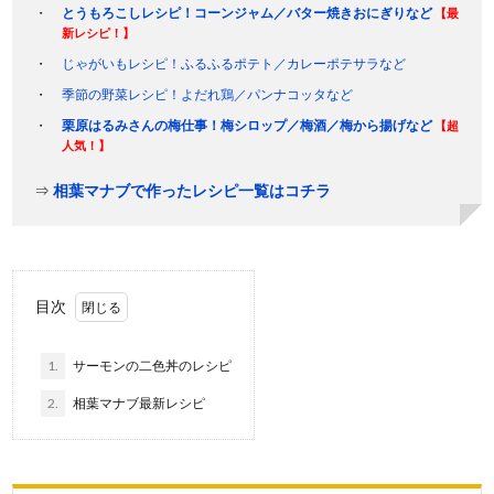
とうもろこしレシピ！コーンジャム／バター焼きおにぎりなど
【最
新レシピ！】
じゃがいもレシピ！ふるふるポテト／カレーポテサラなど
季節の野菜レシピ！よだれ鶏／パンナコッタなど
栗原はるみさんの梅仕事！梅シロップ／梅酒／梅から揚げなど
【超
人気！】
⇒
相葉マナブで作ったレシピ一覧はコチラ
目次
1.
サーモンの二色丼のレシピ
2.
相葉マナブ最新レシピ