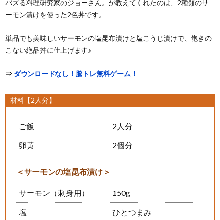
バズる料理研究家のジョーさん。が教えてくれたのは、2種類のサ
ーモン漬けを使った2色丼です。
単品でも美味しいサーモンの塩昆布漬けと塩こうじ漬けで、飽きの
こない絶品丼に仕上げます♪
⇒
ダウンロードなし！脳トレ無料ゲーム！
材料【2人分】
ご飯
2人分
卵黄
2個分
＜サーモンの塩昆布漬け＞
サーモン（刺身用）
150g
塩
ひとつまみ