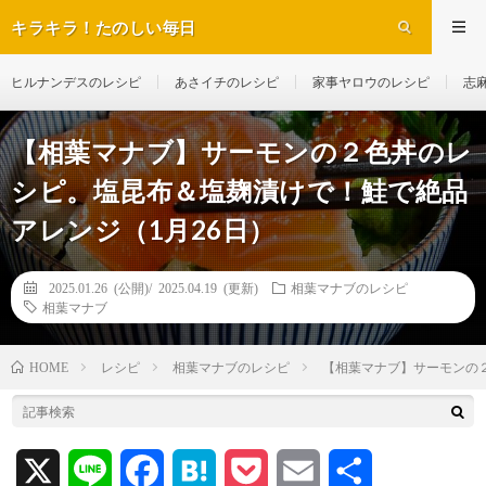
キラキラ！たのしい毎日
ヒルナンデスのレシピ
あさイチのレシピ
家事ヤロウのレシピ
志
【相葉マナブ】サーモンの２色丼のレ
シピ。塩昆布＆塩麹漬けで！鮭で絶品
アレンジ（1月26日）
2025.01.26 (公開)/
2025.04.19 (更新)
相葉マナブのレシピ
相葉マナブ
レシピ
相葉マナブのレシピ
【相葉マナブ】サーモンの
HOME
X
L
F
H
P
E
共