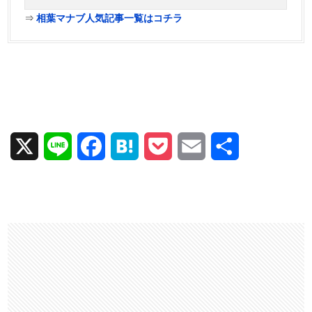
⇒
相葉マナブ人気記事一覧はコチラ
X
L
F
H
P
E
共
i
a
a
o
m
有
n
c
t
c
a
e
e
e
k
i
b
n
e
l
o
a
t