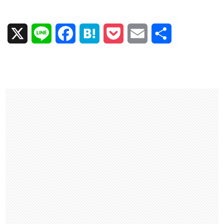
X
L
F
H
P
E
共
i
a
a
o
m
有
n
c
t
c
a
e
e
e
k
i
b
n
e
l
o
a
t
o
k