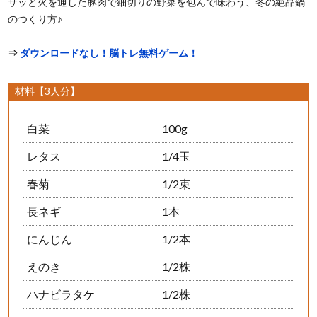
サッと火を通した豚肉で細切りの野菜を包んで味わう、冬の絶品鍋
のつくり方♪
⇒
ダウンロードなし！脳トレ無料ゲーム！
材料【3人分】
白菜
100g
レタス
1/4玉
春菊
1/2束
長ネギ
1本
にんじん
1/2本
えのき
1/2株
ハナビラタケ
1/2株