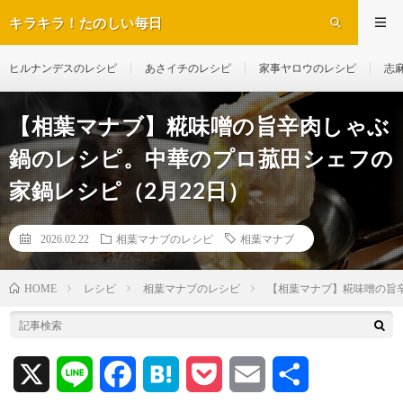
キラキラ！たのしい毎日
ヒルナンデスのレシピ
あさイチのレシピ
家事ヤロウのレシピ
志
【相葉マナブ】糀味噌の旨辛肉しゃぶ
鍋のレシピ。中華のプロ菰田シェフの
家鍋レシピ（2月22日）
2026.02.22
相葉マナブのレシピ
相葉マナブ
レシピ
相葉マナブのレシピ
【相葉マナブ】糀味噌の旨
HOME
X
L
F
H
P
E
共