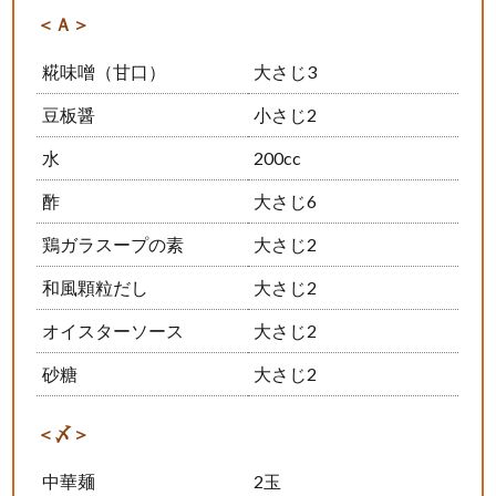
＜Ａ＞
糀味噌（甘口）
大さじ3
豆板醤
小さじ2
水
200cc
酢
大さじ6
鶏ガラスープの素
大さじ2
和風顆粒だし
大さじ2
オイスターソース
大さじ2
砂糖
大さじ2
＜〆＞
中華麺
2玉