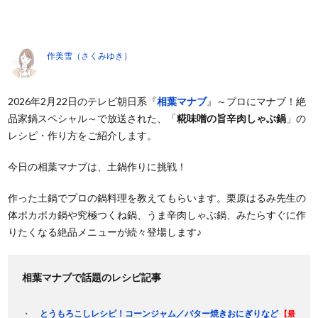
作美雪（さくみゆき）
2026年2月22日のテレビ朝日系『
相葉マナブ
』～プロにマナブ！絶
品家鍋スペシャル～で放送された、「
糀味噌の旨辛肉しゃぶ鍋
」の
レシピ・作り方をご紹介します。
今日の相葉マナブは、土鍋作りに挑戦！
作った土鍋でプロの鍋料理を教えてもらいます。栗原はるみ先生の
体ポカポカ鍋や究極つくね鍋、うま辛肉しゃぶ鍋、みたらすぐに作
りたくなる絶品メニューが続々登場します♪
相葉マナブで話題のレシピ記事
とうもろこしレシピ！コーンジャム／バター焼きおにぎりなど
【最