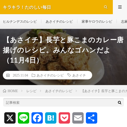
キラキラ！たのしい毎日
ヒルナンデスのレシピ
あさイチのレシピ
家事ヤロウのレシピ
志
【あさイチ】長芋と豚こまのカレー唐
揚げのレシピ。みんなゴハンだよ
（11月4日）
2025.11.04
あさイチのレシピ
あさイチ
レシピ
あさイチのレシピ
【あさイチ】長芋と豚こまのカ
HOME
X
L
F
H
P
E
共