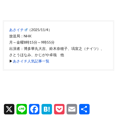
あさイチ
（2025/11/4）
放送局：NHK
月～金曜8時15分～9時55分
出演者：博多華丸大吉、鈴木奈穂子、塙宣之（ナイツ）、
さとうほなみ、かじがや卓哉 他
▶
あさイチ人気記事一覧
X
L
F
H
P
E
共