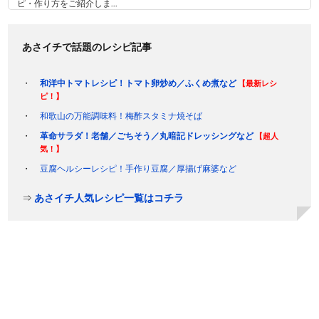
ピ・作り方をご紹介しま...
あさイチで話題のレシピ記事
和洋中トマトレシピ！トマト卵炒め／ふくめ煮など
【最新レシ
ピ！】
和歌山の万能調味料！梅酢スタミナ焼そば
革命サラダ！老舗／ごちそう／丸暗記ドレッシングなど
【超人
気！】
豆腐ヘルシーレシピ！手作り豆腐／厚揚げ麻婆など
⇒
あさイチ人気レシピ一覧はコチラ