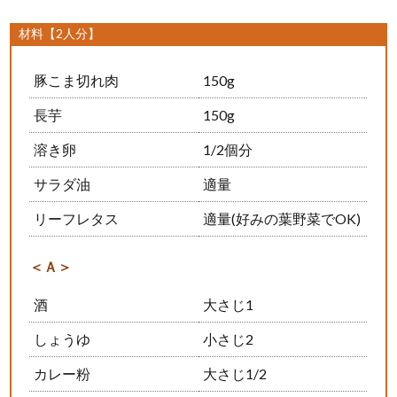
材料【2人分】
豚こま切れ肉
150g
長芋
150g
溶き卵
1/2個分
サラダ油
適量
リーフレタス
適量(好みの葉野菜でOK)
＜Ａ＞
酒
大さじ1
しょうゆ
小さじ2
カレー粉
大さじ1/2