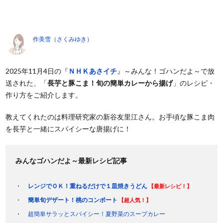
作美雪（さくみゆき）
2025年11月4日の『
ＮＨＫあさイチ
』～みんな！ゴハンだよ～で放
送された、「
長芋と豚こま！旬の簡単カレーから揚げ
」のレシピ・
作り方をご紹介します。
教えてくれたのは料理研究家の新谷友里江さん。お手頃な豚こま肉
を長芋と一緒にスパイシーな唐揚げに！
みんなゴハンだよ～最新レシピ記事
レンジでＯＫ！重ねるだけで１皿焼きうどん
【最新レシピ！】
簡単旬デザート！桃のコンポート
【超人気！】
超簡単サラッとスパイシー！夏野菜のスープカレー