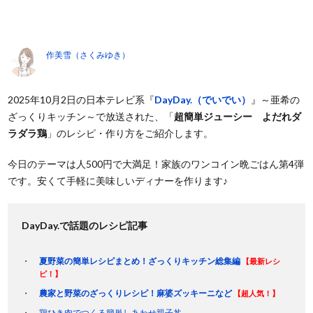
作美雪（さくみゆき）
2025年10月2日の日本テレビ系『
DayDay.（でいでい）
』～亜希の
ざっくりキッチン～で放送された、「
超簡単ジューシー よだれダ
ラダラ鶏
」のレシピ・作り方をご紹介します。
今日のテーマは人500円で大満足！家族のワンコイン晩ごはん第4弾
です。安くて手軽に美味しいディナーを作ります♪
DayDay.で話題のレシピ記事
夏野菜の簡単レシピまとめ！ざっくりキッチン総集編
【最新レシ
ピ！】
農家と野菜のざっくりレシピ！麻婆ズッキーニなど
【超人気！】
鶏ひき肉でつくる簡単しあわせ親子丼