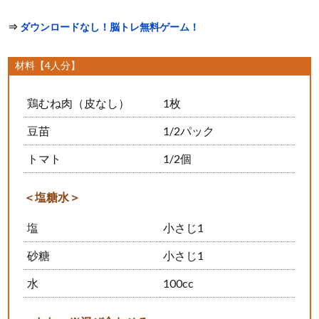
⇒
ダウンロードなし！脳トレ無料ゲーム！
材料【4人分】
鶏むね肉（皮なし）
1枚
豆苗
1/2パック
トマト
1/2個
＜塩糖水＞
塩
小さじ1
砂糖
小さじ1
水
100cc