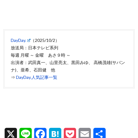
DayDay.
（2025/10/2）
放送局：日本テレビ系列
毎週 月曜 ～ 金曜 あさ９時 ～
出演者：武田真一、山里亮太、黒田みゆ、 高橋茂雄(サバン
ナ)、亜希、石田健 他
⇒
DayDay.人気記事一覧
X
L
F
H
P
E
共