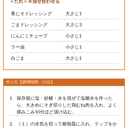
＜たれ＞※混ぜ合わせる
青じそドレッシング
大さじ1
ごまドレッシング
大さじ3
にんにくチューブ
小さじ1
ラー油
小さじ1
白ごま
大さじ1
作り方【調理時間：15分】
保存袋に塩・砂糖・水を混ぜて塩糖水を作った
ら、大きめにそぎ切りした鶏むね肉を入れ、よく
揉みこみ10分ほど漬け込む。
（１）の水気を切って耐熱皿に入れ、ラップをか