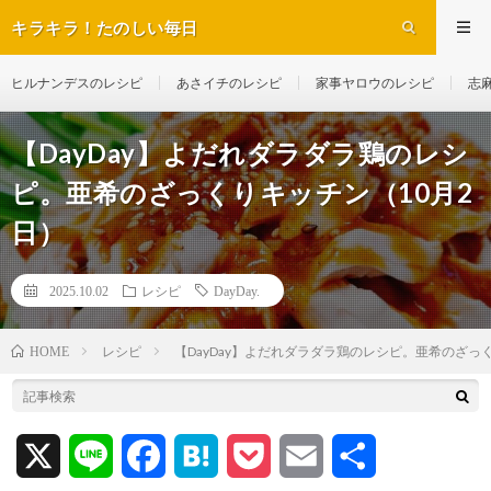
キラキラ！たのしい毎日
ヒルナンデスのレシピ
あさイチのレシピ
家事ヤロウのレシピ
志
【DayDay】よだれダラダラ鶏のレシ
ピ。亜希のざっくりキッチン（10月2
日）
2025.10.02
レシピ
DayDay.
レシピ
【DayDay】よだれダラダラ鶏のレシピ。亜希のざっ
HOME
X
L
F
H
P
E
共