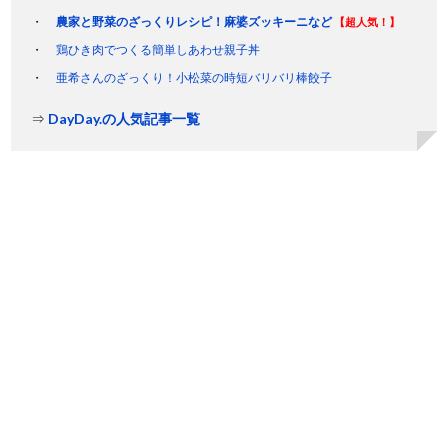
農家と野菜のざっくりレシピ！麻婆ズッキーニなど
【超人気！】
鶏ひき肉でつくる簡単しあわせ親子丼
亜希さんのざっくり！小松菜の時短バリバリ棒餃子
⇒
DayDay.の人気記事一覧