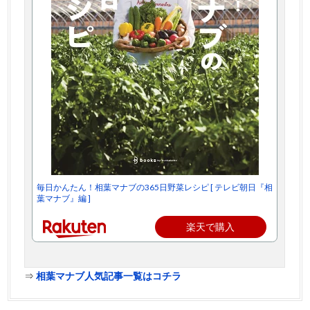
毎日かんたん！相葉マナブの365日野菜レシピ [ テレビ朝日『相
葉マナブ』編 ]
楽天で購入
⇒
相葉マナブ人気記事一覧はコチラ