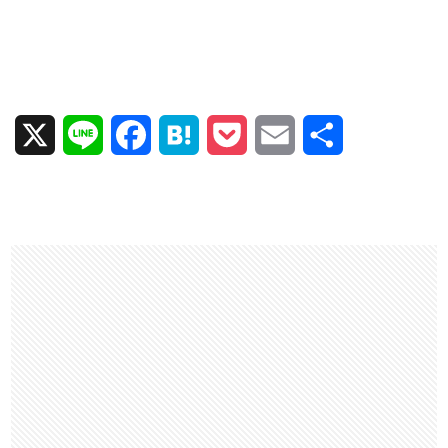
X
L
F
H
P
E
共
i
a
a
o
m
有
n
c
t
c
a
e
e
e
k
i
b
n
e
l
o
a
t
o
k