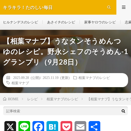
キラキラ！たのしい毎日
ヒルナンデスのレシピ
あさイチのレシピ
家事ヤロウのレシピ
志
【相葉マナブ】うなタンそうめんつ
ゆのレシピ。野永シェフのそうめん-1
グランプリ（9月28日）
2025.09.28 (公開)/
2025.11.19 (更新)
相葉マナブのレシピ
相葉マナブ
レシピ
相葉マナブのレシピ
【相葉マナブ】うなタンそう
HOME
X
L
F
H
P
E
共