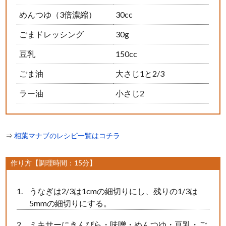
めんつゆ（3倍濃縮）
30cc
ごまドレッシング
30g
豆乳
150cc
ごま油
大さじ1と2/3
ラー油
小さじ2
⇒
相葉マナブのレシピ一覧はコチラ
作り方【調理時間：15分】
うなぎは2/3は1cmの細切りにし、残りの1/3は
5mmの細切りにする。
ミキサーにきんぴら・味噌・めんつゆ・豆乳・ご