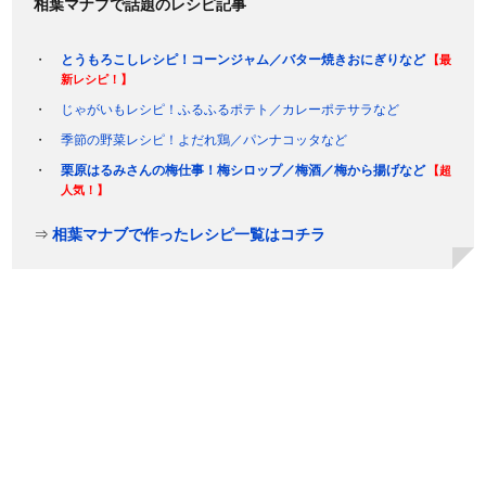
相葉マナブで話題のレシピ記事
とうもろこしレシピ！コーンジャム／バター焼きおにぎりなど
【最
新レシピ！】
じゃがいもレシピ！ふるふるポテト／カレーポテサラなど
季節の野菜レシピ！よだれ鶏／パンナコッタなど
栗原はるみさんの梅仕事！梅シロップ／梅酒／梅から揚げなど
【超
人気！】
⇒
相葉マナブで作ったレシピ一覧はコチラ