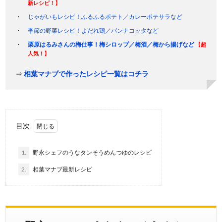
新レシピ！】
じゃがいもレシピ！ふるふるポテト／カレーポテサラなど
季節の野菜レシピ！よだれ鶏／パンナコッタなど
栗原はるみさんの梅仕事！梅シロップ／梅酒／梅から揚げなど
【超
人気！】
⇒
相葉マナブで作ったレシピ一覧はコチラ
目次
1.
野永シェフのうなタンそうめんつゆのレシピ
2.
相葉マナブ最新レシピ