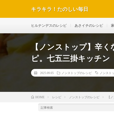
キラキラ！たのしい毎日
テレビで紹介された話題のレシピや美容＆ダイエットな
ヒルナンデスのレシピ
あさイチのレシピ
【ノンストップ】辛く
ピ。七五三掛キッチン（
2025.09.05
ノンストップのレシピ
ノンスト
レシピ
ノンストップのレシピ
【ノ
HOME