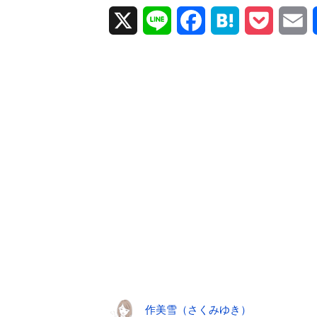
X
L
F
H
P
E
i
a
a
o
m
n
c
t
c
a
e
e
e
k
i
b
n
e
l
o
a
t
o
k
作美雪（さくみゆき）