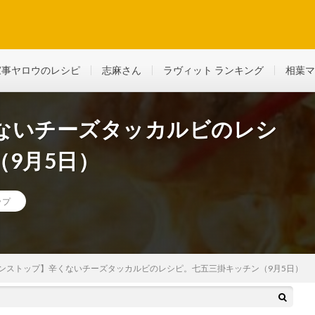
ど、生活に役立つ情報を綴っていきます
家事ヤロウのレシピ
志麻さん
ラヴィット ランキング
相葉マ
ないチーズタッカルビのレシ
9月5日）
ップ
ンストップ】辛くないチーズタッカルビのレシピ。七五三掛キッチン（9月5日）