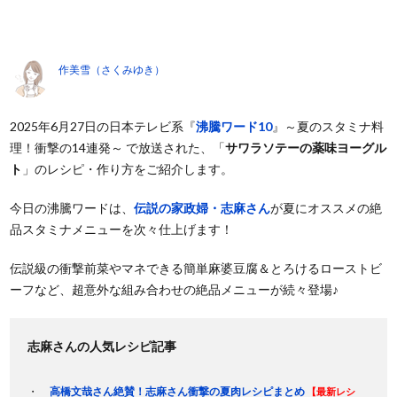
作美雪（さくみゆき）
2025年6月27日の日本テレビ系『
沸騰ワード10
』～夏のスタミナ料
理！衝撃の14連発～ で放送された、「
サワラソテーの薬味ヨーグル
ト
」のレシピ・作り方をご紹介します。
今日の沸騰ワードは、
伝説の家政婦・志麻さん
が夏にオススメの絶
品スタミナメニューを次々仕上げます！
伝説級の衝撃前菜やマネできる簡単麻婆豆腐＆とろけるローストビ
ーフなど、超意外な組み合わせの絶品メニューが続々登場♪
志麻さんの人気レシピ記事
高橋文哉さん絶賛！志麻さん衝撃の夏肉レシピまとめ
【最新レシ