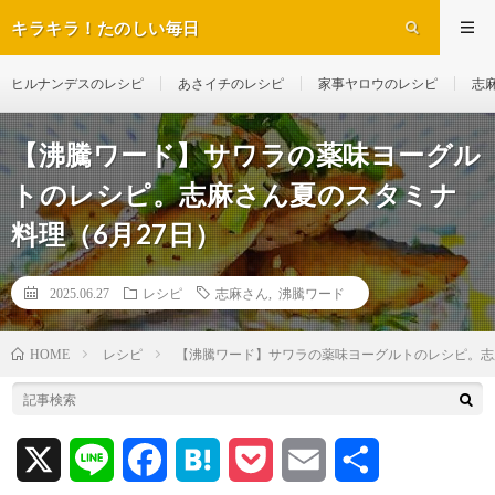
キラキラ！たのしい毎日
ヒルナンデスのレシピ
あさイチのレシピ
家事ヤロウのレシピ
志
【沸騰ワード】サワラの薬味ヨーグル
トのレシピ。志麻さん夏のスタミナ
料理（6月27日）
2025.06.27
レシピ
志麻さん
,
沸騰ワード
レシピ
【沸騰ワード】サワラの薬味ヨーグルトのレシピ。志
HOME
X
L
F
H
P
E
共