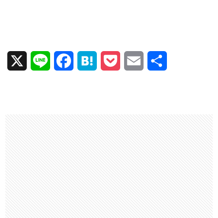
X
L
F
H
P
E
共
i
a
a
o
m
有
n
c
t
c
a
e
e
e
k
i
b
n
e
l
o
a
t
o
k