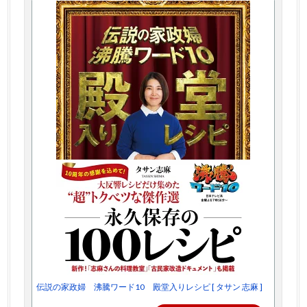
伝説の家政婦 沸騰ワード10 殿堂入りレシピ [ タサン 志麻 ]