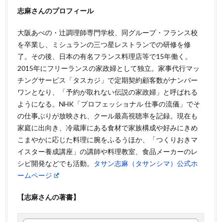
志麻さんのプロフィール
大阪あべの・辻調理師専門学校、同グループ・フランス校
を卒業し、ミシュランの三つ星レストランでの研修を修
了。その後、日本の有名フランス料理店等で15年働く。
2015年にフリーランスの家政婦として独立。家事代行マッ
チングサービス「タスカジ」で定期契約顧客数がナンバー
ワンとなり、「予約が取れない伝説の家政婦」と呼ばれる
ようになる。NHK「プロフェッショナル 仕事の流儀」でそ
の仕事ぶりが放映され、クール最高視聴率を記録。現在も
家庭に出向き、冷蔵庫にある食材で家族構成や好みにきめ
こまやかに応じた料理に腕をふるうほか、「つくりおきマ
イスター養成講座」の講師や料理教室、食品メーカーのレ
シピ開発などでも活動。
タサン志麻（タサンシマ）公式ホ
ームページ
【志麻さんの著書】