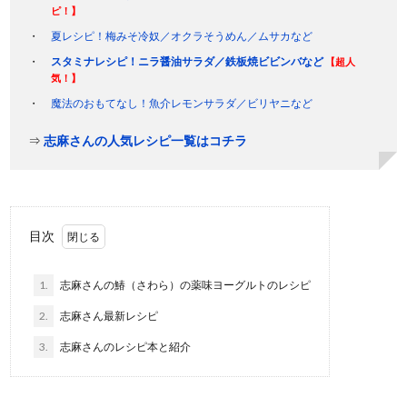
ピ！】
夏レシピ！梅みそ冷奴／オクラそうめん／ムサカなど
スタミナレシピ！ニラ醤油サラダ／鉄板焼ビビンバなど
【超人
気！】
魔法のおもてなし！魚介レモンサラダ／ビリヤニなど
⇒
志麻さんの人気レシピ一覧はコチラ
目次
1.
志麻さんの鰆（さわら）の薬味ヨーグルトのレシピ
2.
志麻さん最新レシピ
3.
志麻さんのレシピ本と紹介