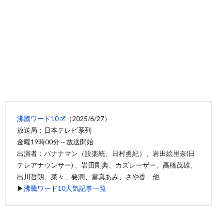
沸騰ワード10
（2025/6/27）
放送局：日本テレビ系列
金曜19時00分～放送開始
出演者：バナナマン（設楽統、日村勇紀）、岩田絵里奈(日
テレアナウンサー) 、岩田剛典、カズレーザー、高橋茂雄、
出川哲朗、菜々、要潤、當真あみ、さや香 他
▶
沸騰ワード10人気記事一覧