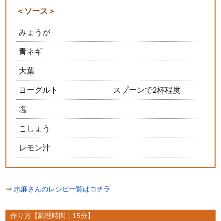
＜ソース＞
みょうが
青ネギ
大葉
ヨーグルト
スプーンで2杯程度
塩
こしょう
レモン汁
⇒
志麻さんのレシピ一覧はコチラ
作り方【調理時間：15分】