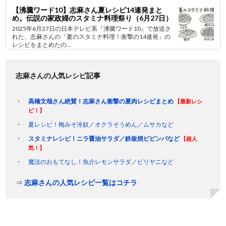
【沸騰ワード10】志麻さん夏レシピ14連発まと
め。伝説の家政婦のスタミナ料理祭り（6月27日）
2025年6月27日の日本テレビ系『沸騰ワード10』で放送さ
れた、志麻さんの「夏のスタミナ料理！衝撃の14連発」の
レシピをまとめたの...
志麻さんの人気レシピ記事
高橋文哉さん絶賛！志麻さん衝撃の夏肉レシピまとめ
【最新レシ
ピ！】
夏レシピ！梅みそ冷奴／オクラそうめん／ムサカなど
スタミナレシピ！ニラ醤油サラダ／鉄板焼ビビンバなど
【超人
気！】
魔法のおもてなし！魚介レモンサラダ／ビリヤニなど
⇒
志麻さんの人気レシピ一覧はコチラ