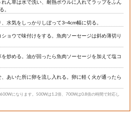
うれん草は水で洗い、耐熱ボウルに入れてラップをふん
る。
、水気をしっかりしぼって3~4cm幅に切る。
コショウで味付けをする。魚肉ソーセージは斜め薄切り
草を炒める。油が回ったら魚肉ソーセージを加えて塩コ
せ、あいた所に卵を流し入れる。卵に軽く火が通ったら
0Wになります。500Wは1.2倍、700Wは0.8倍の時間で対応し