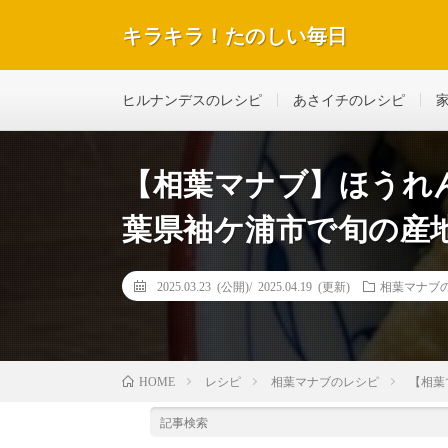
キラキラ！たのしい毎日
テレビで紹介された話題のレシピや美容＆ダイエットな
ヒルナンデスのレシピ
あさイチのレシピ
【相葉マナブ】ほうれ
葉県袖ケ浦市で旬の産地
2025.03.23 (公開)/
2025.04.19 (更新)
相葉マナブ
レシピ
相葉マナブのレシピ
【相葉
HOME