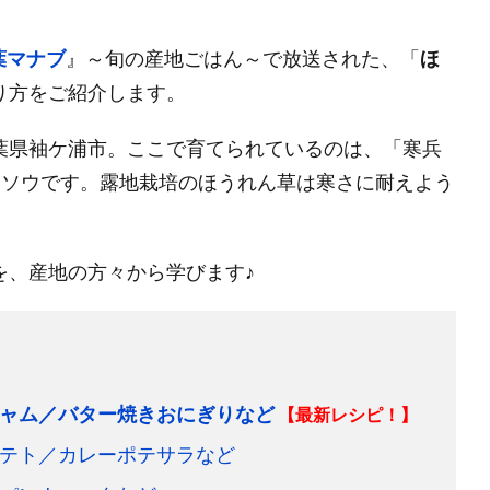
葉マナブ
』～旬の産地ごはん～で放送された、「
ほ
り方をご紹介します。
葉県袖ケ浦市。ここで育てられているのは、「寒兵
ンソウです。露地栽培のほうれん草は寒さに耐えよう
を、産地の方々から学びます♪
ャム／バター焼きおにぎりなど
【最新レシピ！】
テト／カレーポテサラなど