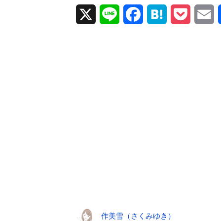
X
L
F
H
P
E
i
a
a
o
m
n
c
t
c
a
e
e
e
k
i
b
n
e
l
o
a
t
o
k
作美雪（さくみゆき）