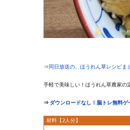
⇒
同日放送の、ほうれん草レシピま
手軽で美味しい！ほうれん草農家の
⇒
ダウンロードなし！脳トレ無料ゲ
材料【2人分】