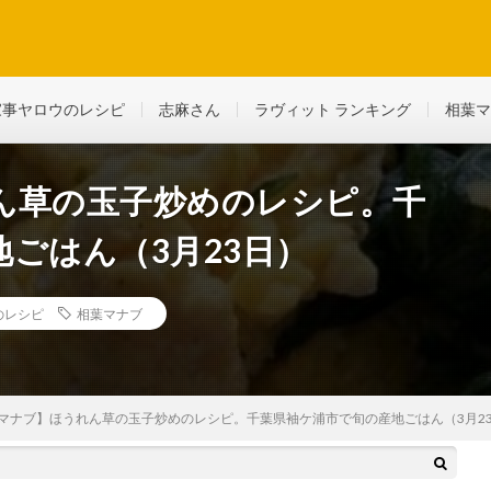
ど、生活に役立つ情報を綴っていきます
家事ヤロウのレシピ
志麻さん
ラヴィット ランキング
相葉マ
ん草の玉子炒めのレシピ。千
ごはん（3月23日）
のレシピ
相葉マナブ
マナブ】ほうれん草の玉子炒めのレシピ。千葉県袖ケ浦市で旬の産地ごはん（3月2