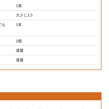
1束
大さじ1.5
でも
1本
2個
適量
適量