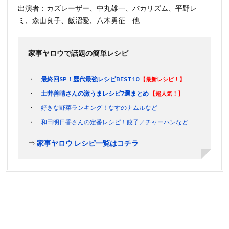
出演者：カズレーザー、中丸雄一、バカリズム、平野レ
ミ、森山良子、飯沼愛、八木勇征 他
家事ヤロウで話題の簡単レシピ
最終回SP！歴代最強レシピBEST10
【最新レシピ！】
土井善晴さんの激うまレシピ7選まとめ
【超人気！】
好きな野菜ランキング！なすのナムルなど
和田明日香さんの定番レシピ！餃子／チャーハンなど
⇒
家事ヤロウ レシピ一覧はコチラ