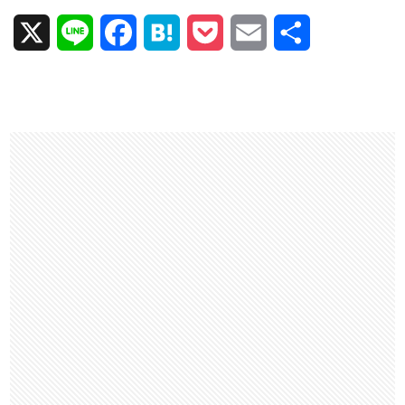
X
L
F
H
P
E
共
i
a
a
o
m
有
n
c
t
c
a
e
e
e
k
i
b
n
e
l
o
a
t
o
k