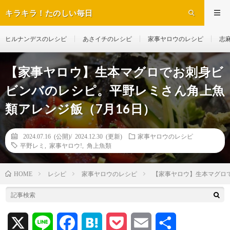
キラキラ！たのしい毎日
ヒルナンデスのレシピ
あさイチのレシピ
家事ヤロウのレシピ
志
【家事ヤロウ】生本マグロでお刺身ビ
ビンバのレシピ。平野レミさん角上魚
類アレンジ飯（7月16日）
2024.07.16 (公開)/
2024.12.30 (更新)
家事ヤロウのレシピ
平野レミ
,
家事ヤロウ!
,
角上魚類
レシピ
家事ヤロウのレシピ
【家事ヤロウ】生本マグロ
HOME
X
L
F
H
P
E
共