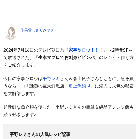
作美雪（さくみゆき）
2024年7月16日のテレビ朝日系『
家事ヤロウ！！！
』～2時間SP～
で放送された、「
生本マグロでお刺身ビビンバ
」のレシピ・作り方
をご紹介します。
今日の家事ヤロウは
平野レミ
さん＆森山良子さんとともに、魚を買
うならココ！話題の巨大鮮魚店「
角上魚類
」に潜入し人気の秘密
を大解剖します。
超新鮮な魚介類を使った、平野レミさんの簡単＆絶品アレンジ飯も
続々登場します♪
平野レミさんの人気レシピ記事