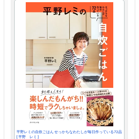
平野レミの自炊ごはん せっかちなわたしが毎日作っている72品
[ 平野 レミ ]