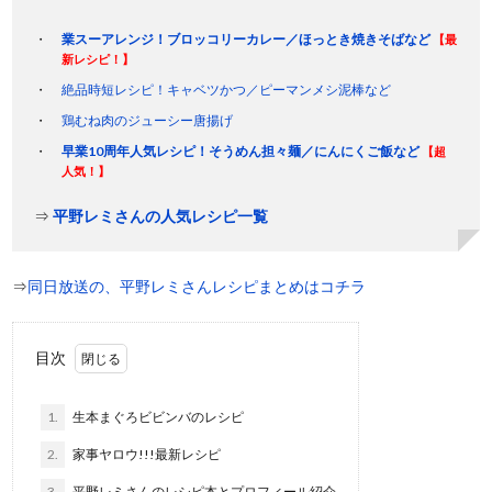
業スーアレンジ！ブロッコリーカレー／ほっとき焼きそばなど
【最
新レシピ！】
絶品時短レシピ！キャベツかつ／ピーマンメシ泥棒など
鶏むね肉のジューシー唐揚げ
早業10周年人気レシピ！そうめん担々麺／にんにくご飯など
【超
人気！】
⇒
平野レミさんの人気レシピ一覧
⇒
同日放送の、平野レミさんレシピまとめはコチラ
目次
1.
生本まぐろビビンバのレシピ
2.
家事ヤロウ!!!最新レシピ
3.
平野レミさんのレシピ本とプロフィール紹介