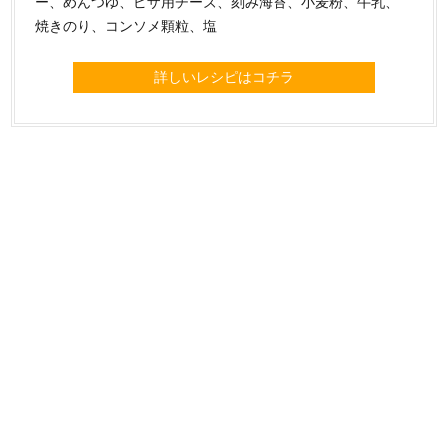
ー、めんつゆ、ピザ用チーズ、刻み海苔、小麦粉、牛乳、
焼きのり、コンソメ顆粒、塩
詳しいレシピはコチラ