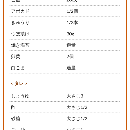
アボカド
1/2個
きゅうり
1/2本
つぼ漬け
30g
焼き海苔
適量
卵黄
2個
白ごま
適量
＜タレ＞
しょうゆ
大さじ3
酢
大さじ1/2
砂糖
大さじ1/2
ごま油
小さじ1