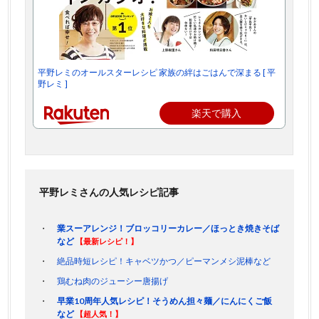
平野レミのオールスターレシピ 家族の絆はごはんで深まる [ 平
野レミ ]
楽天で購入
平野レミさんの人気レシピ記事
業スーアレンジ！ブロッコリーカレー／ほっとき焼きそば
など
【最新レシピ！】
絶品時短レシピ！キャベツかつ／ピーマンメシ泥棒など
鶏むね肉のジューシー唐揚げ
早業10周年人気レシピ！そうめん担々麺／にんにくご飯
など
【超人気！】